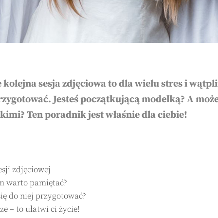
 kolejna sesja zdjęciowa to dla wielu stres i wątp
 przygotować. Jesteś początkującą modelką? A moż
skimi? Ten poradnik jest właśnie dla ciebie!
sji zdjęciowej
ym warto pamiętać?
się do niej przygotować?
 – to ułatwi ci życie!