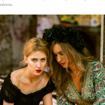
łońcem.