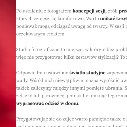
Po ustaleniu z fotografem
koncepcji sesji
, zrób
prz
których czujesz się komfortowo. Warto
unikać krzy
ponieważ mogą odciągać uwagę od twarzy. W sesji po
oczekiwanym efektem.
Studio fotograficzne to miejsce, w którym bez pro
więc nie przygotować kilku zestawów stylizacji? T
Odpowiednio ustawione
światło studyjne
zapewnia 
wady. Wśród nich niewątpliwie można wyróżnić uw
takich zaliczymy między innymi pomięte ubrania. 
żelazko lub parownicę, jednak by uniknąć tego zm
wyprasować odzież w domu
.
Przygotowując się do zdjęć warto pamiętać także o
wykonujesz je samodzielnie, nie zapomnij zabrać z