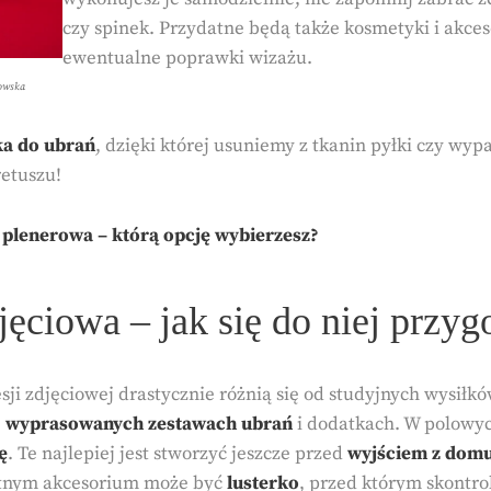
czy spinek. Przydatne będą także kosmetyki i akces
ewentualne poprawki wizażu.
howska
ka do ubrań
, dzięki której usuniemy z tkanin pyłki czy wyp
retuszu!
y plenerowa – którą opcję wybierzesz?
jęciowa – jak się do niej przy
ji zdjęciowej drastycznie różnią się od studyjnych wysiłk
,
wyprasowanych zestawach ubrań
i dodatkach. W polowyc
ę
. Te najlepiej jest stworzyć jeszcze przed
wyjściem z dom
tnym akcesorium może być
lusterko
, przed którym skontro