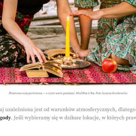
Plenerowa sesja portretowa — o czym warto pamiętać. Mod
Eva
&
Ira
. Foto Justyna Grochowska
j uzależniona jest od warunków atmosferycznych, dlatego
ogody
. Jeśli wybieramy się w dziksze lokacje, w których pr