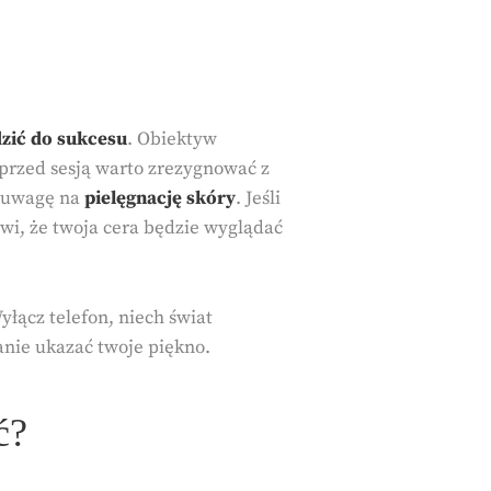
zić do sukcesu
. Obiektyw
 przed sesją warto zrezygnować z
e uwagę na
pielęgnację skóry
. Jeśli
awi, że twoja cera będzie wyglądać
yłącz telefon, niech świat
danie ukazać twoje piękno.
ć?