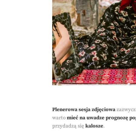
Plenerowa sesja zdjęciowa
zazwycza
warto
mieć na uwadze prognozę p
przydadzą się
kalosze
.