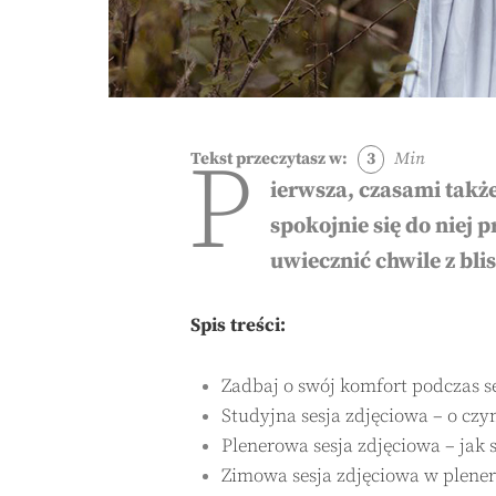
P
Tekst przeczytasz w:
3
Min
ierwsza, czasami także
spokojnie się do niej
uwiecznić chwile z bli
Spis treści:
Zadbaj o swój komfort podczas se
Studyjna sesja zdjęciowa – o cz
Plenerowa sesja zdjęciowa – jak 
Zimowa sesja zdjęciowa w plenerze