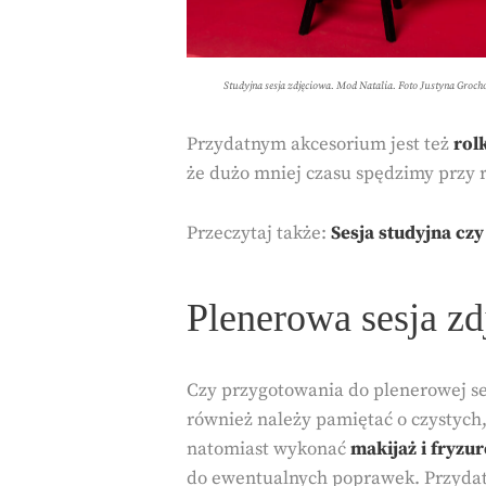
Studyjna sesja zdjęciowa. Mod Natalia. Foto Justyna Groc
Przydatnym akcesorium jest też
rol
że dużo mniej czasu spędzimy przy 
Przeczytaj także:
Sesja studyjna cz
Plenerowa sesja zd
Czy przygotowania do plenerowej ses
również należy pamiętać o czystych
natomiast wykonać
makijaż i fryzur
do ewentualnych poprawek. Przyda