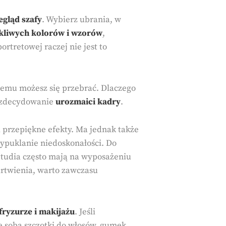
egląd szafy
. Wybierz ubrania, w
kliwych kolorów i wzorów
,
rtretowej raczej nie jest to
blemu możesz się przebrać. Dlaczego
o zdecydowanie
urozmaici kadry
.
przepiękne efekty. Ma jednak także
ypuklanie niedoskonałości. Do
Studia często mają na wyposażeniu
artwienia, warto zawczasu
fryzurze i makijażu
. Jeśli
e sobą szczotki do włosów, gumek