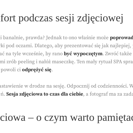
ort podczas sesji zdjęciowej
mi banalnie, prawda? Jednak to ono właśnie może
poprowad
i pod oczami. Dlatego, aby prezentować się jak najlepiej,
pać na tyle wcześnie, by rano
być wypoczętym
. Zwróć takż
ami zrób peeling i nałóż maseczkę. Ten mały rytuał SPA spr
e powoli ci
odprężyć się
.
astawienie w drodze na sesję. Odpocznij od codzienności. W
eń.
Sesja zdjęciowa to czas dla ciebie
, a fotograf ma za za
ęciowa – o czym warto pamięta