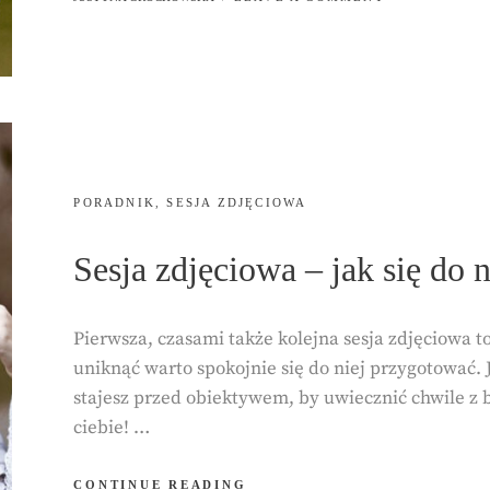
LICYTUJ
DLA
WOŚP
2023!
CATEGORIES:
PORADNIK
,
SESJA ZDJĘCIOWA
Sesja zdjęciowa – jak się do 
Pierwsza, czasami także kolejna sesja zdjęciowa to 
uniknąć warto spokojnie się do niej przygotować.
stajesz przed obiektywem, by uwiecznić chwile z b
ciebie! …
SESJA
CONTINUE READING