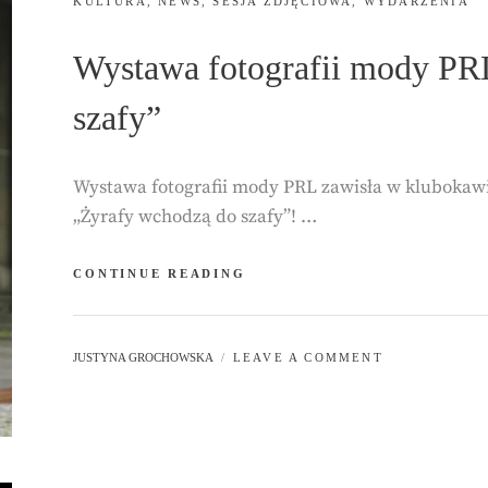
CATEGORIES:
KULTURA
,
NEWS
,
SESJA ZDJĘCIOWA
,
WYDARZENIA
Wystawa fotografii mody PR
szafy”
Wystawa fotografii mody PRL zawisła w klubokawia
„Żyrafy wchodzą do szafy”! …
WYSTAWA
CONTINUE READING
FOTOGRAFII
MODY
PRL
BY
JUSTYNA GROCHOWSKA
LEAVE A COMMENT
„ŻYRAFY
WCHODZĄ
DO
SZAFY”