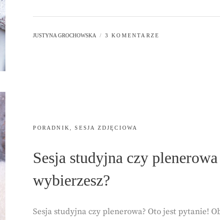
ZDJĘCIOWA
–
JAK
BY
JUSTYNA GROCHOWSKA
3 KOMENTARZE
SIĘ
DO
NIEJ
PRZYGOTOWAĆ?
CATEGORIES:
PORADNIK
,
SESJA ZDJĘCIOWA
Sesja studyjna czy plenerowa 
wybierzesz?
Sesja studyjna czy plenerowa? Oto jest pytanie! O