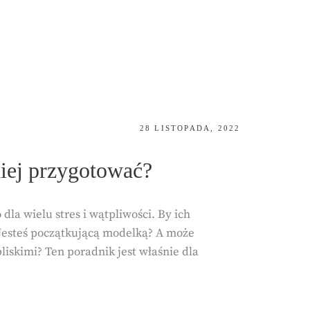
POSTED
28 LISTOPADA, 2022
ON
niej przygotować?
dla wielu stres i wątpliwości. By ich
 Jesteś początkującą modelką? A może
liskimi? Ten poradnik jest właśnie dla