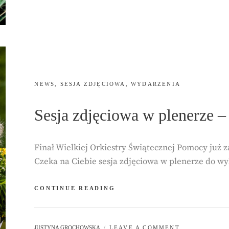
NIEJ
WIEDZIEĆ?
CATEGORIES:
NEWS
,
SESJA ZDJĘCIOWA
,
WYDARZENIA
Sesja zdjęciowa w plenerze –
Finał Wielkiej Orkiestry Świątecznej Pomocy już 
Czeka na Ciebie sesja zdjęciowa w plenerze do w
SESJA
CONTINUE READING
ZDJĘCIOWA
W
PLENERZE
BY
JUSTYNA GROCHOWSKA
LEAVE A COMMENT
–