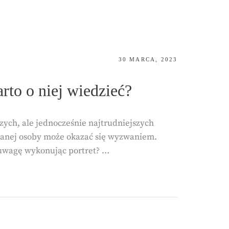
POSTED
30 MARCA, 2023
ON
rto o niej wiedzieć?
szych, ale jednocześnie najtrudniejszych
owanej osoby może okazać się wyzwaniem.
 uwagę wykonując portret? …