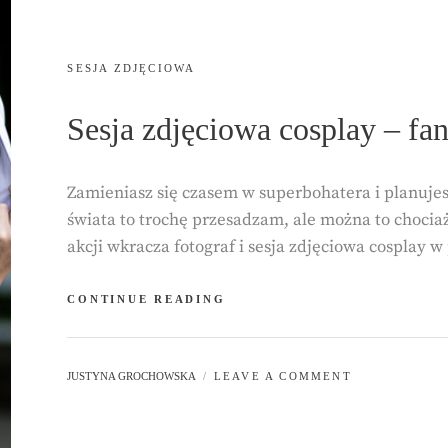
CATEGORIES:
SESJA ZDJĘCIOWA
Sesja zdjęciowa cosplay – fan
Zamieniasz się czasem w superbohatera i planuj
świata to trochę przesadzam, ale można to chocia
akcji wkracza fotograf i sesja zdjęciowa cosplay w
SESJA
CONTINUE READING
ZDJĘCIOWA
COSPLAY
–
BY
JUSTYNA GROCHOWSKA
LEAVE A COMMENT
FANTASTYCZNE
FOTOGRAFIE