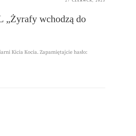
POSTED
27 CZERWCA, 2023
ON
L „Żyrafy wchodzą do
rni Kicia Kocia. Zapamiętajcie hasło: