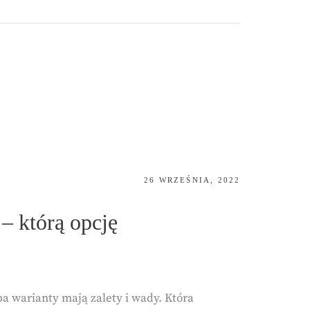
POSTED
26 WRZEŚNIA, 2022
ON
– którą opcję
ba warianty mają zalety i wady. Która