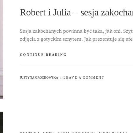
Robert i Julia – sesja zakoch
Sesja zakochanych powinna być taka, jak oni. Szy
zdjęcia z gotyckim sznytem. Jak prezentuje się e
ROBERT
CONTINUE READING
I
JULIA
–
BY
JUSTYNA GROCHOWSKA
LEAVE A COMMENT
SESJA
ZAKOCHANYCH