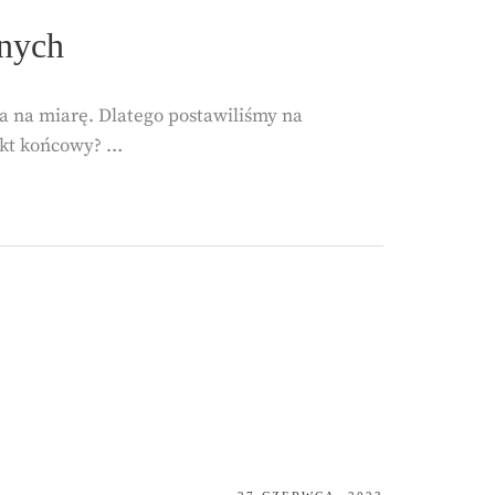
anych
ta na miarę. Dlatego postawiliśmy na
fekt końcowy? …