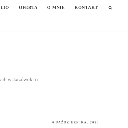
LIO
OFERTA
O MNIE
KONTAKT
SEAR
nych wskazówek to
POSTED
6 PAŹDZIERNIKA, 2023
ON