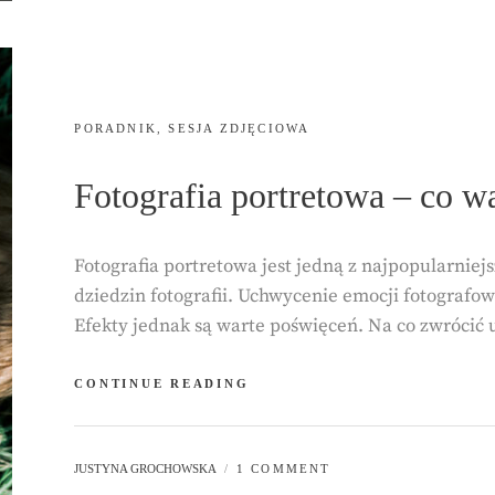
CATEGORIES:
PORADNIK
,
SESJA ZDJĘCIOWA
Fotografia portretowa – co wa
Fotografia portretowa jest jedną z najpopularniej
dziedzin fotografii. Uchwycenie emocji fotograf
Efekty jednak są warte poświęceń. Na co zwrócić
FOTOGRAFIA
CONTINUE READING
PORTRETOWA
–
CO
BY
JUSTYNA GROCHOWSKA
1 COMMENT
WARTO
O