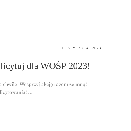
POSTED
16 STYCZNIA, 2023
ON
 licytuj dla WOŚP 2023!
za chwilę. Wesprzyj akcję razem ze mną!
ylicytowania! …