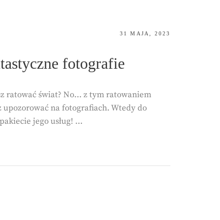
POSTED
31 MAJA, 2023
ON
tastyczne fotografie
esz ratować świat? No… z tym ratowaniem
ż upozorować na fotografiach. Wtedy do
 pakiecie jego usług! …