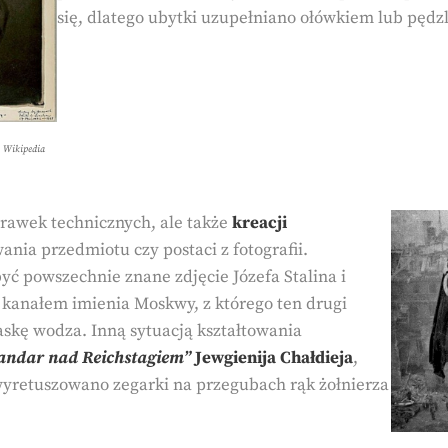
się, dlatego ubytki uzupełniano ołówkiem lub pędz
, Wikipedia
prawek technicznych, ale także
kreacji
ia przedmiotu czy postaci z fotografii.
yć powszechnie znane zdjęcie Józefa Stalina i
 kanałem imienia Moskwy, z którego ten drugi
askę wodza. Inną sytuacją kształtowania
andar nad Reichstagiem”
Jewgienija Chałdieja
,
yretuszowano zegarki na przegubach rąk żołnierza