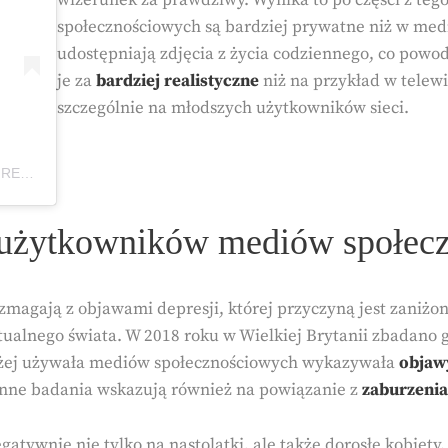
społecznościowych są bardziej prywatne niż w med
udostępniają zdjęcia z życia codziennego, co powod
je za
bardziej realistyczne
niż na przykład w telew
szczególnie na młodszych użytkowników sieci.
Post udostępniony przez WELCOME TO REALITY (@celebface)
 użytkowników mediów społec
j zmagają z objawami depresji, której przyczyną jest zan
ualnego świata. W 2018 roku w Wielkiej Brytanii zbadano g
łużej używała mediów społecznościowych wykazywała
objaw
 Inne badania wskazują również na powiązanie z
zaburzeni
atywnie nie tylko na nastolatki, ale także dorosłe kobie