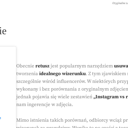
Oryginalne z
ie
Obecnie
retusz
jest popularnym narzędziem
usuwa
tworzenia
idealnego wizerunku
. Z tym zjawiskiem
szczególnie wśród influencerów. W niektórych przyp
wykonany i bez porównania z oryginalnym zdjęciem 
jednak pojawia się wiele zestawień
„Instagram vs r
nam ingerencje w zdjęcia.
e
Mimo istnienia takich porównań, odbiorcy wciąż 
wizerunek za prawdziwy. Wynika to po części z tego