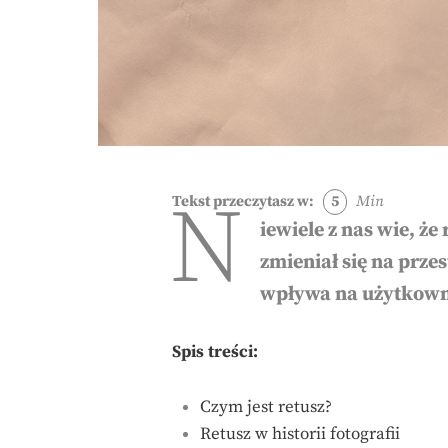
N
Tekst przeczytasz w:
5
Min
iewiele z nas wie, ż
zmieniał się na prze
wpływa na użytkown
Spis treści:
Czym jest retusz?
Retusz w historii fotografii