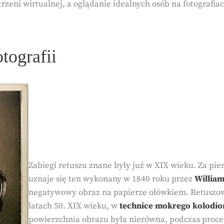
rzeni wirtualnej, a oglądanie idealnych osób na fotograf
otografii
Zabiegi retuszu znane były już w XIX wieku. Za p
uznaje się ten wykonany w 1840 roku przez
William
negatywowy obraz na papierze ołówkiem. Retuszow
latach 50. XIX wieku, w
technice mokrego kolodi
powierzchnia obrazu była nierówna, podczas proc