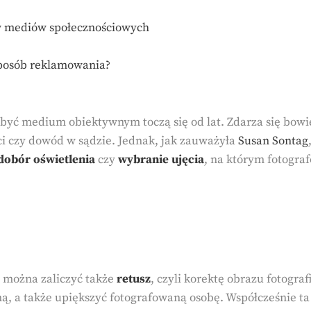
w mediów społecznościowych
posób reklamowania?
 być medium obiektywnym toczą się od lat. Zdarza się bowiem
 czy dowód w sądzie. Jednak, jak zauważyła
Susan Sontag
dobór oświetlenia
czy
wybranie ujęcia
, na którym fotogr
m można zaliczyć także
retusz
, czyli korektę obrazu fotogr
ną, a także upiększyć fotografowaną osobę. Współcześnie ta 