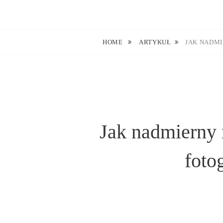
Skip
to
Blog O Fotografii
JUSTYNA EWA GROCHOWSKA
content
HOME
ARTYKUŁ
JAK NADMI
Jak nadmierny
foto