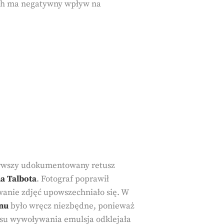
iach ma negatywny wpływ na
ierwszy udokumentowany retusz
a Talbota
. Fotograf poprawił
anie zdjęć upowszechniało się. W
onu
było wręcz niezbędne, ponieważ
esu wywoływania emulsja odklejała