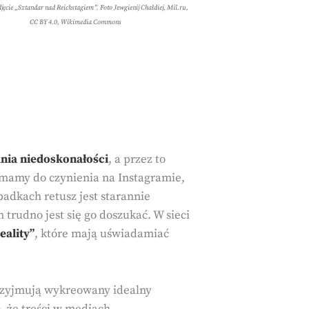
djęcie
„Sztandar nad Reichstagiem”
. Foto Jewgienij Chałdiej, Mil.ru,
CC BY 4.0, Wikimedia Commons
nia niedoskonałości
, a przez to
 mamy do czynienia na Instagramie,
adkach retusz jest starannie
trudno jest się go doszukać. W sieci
eality”
, które mają uświadamiać
przyjmują wykreowany idealny
, że treści w mediach