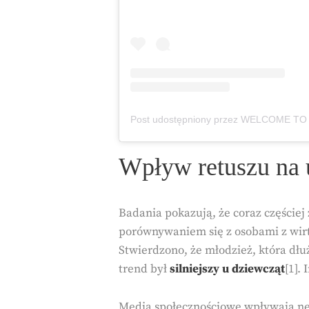
Wpływ retuszu na
Badania pokazują, że coraz częście
porównywaniem się z osobami z wirt
Stwierdzono, że młodzież, która d
trend był
silniejszy u dziewcząt
[1].
Media społecznościowe wpływają neg