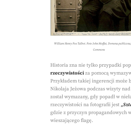
William Henry Fox Talbot. Foto John Moffat, Domena publiczna
Commons
Historia zna nie tylko przypadki po
rzeczywistości
za pomocą wymazywan
Przykładem takiej ingerencji może b
Nikolaja Jeżowa podczas wizyty nad
został wymazany, gdy popadł w nieł
rzeczywistości na fotografii jest
„Szt
gdzie z przyczyn propagandowych w
wieszającego flagę.