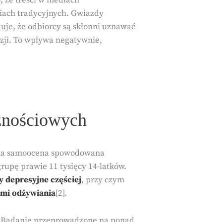
iach tradycyjnych. Gwiazdy
uje, że odbiorcy są skłonni uznawać
izji. To wpływa negatywnie,
znościowych
iżona samoocena spowodowana
rupę prawie 11 tysięcy 14-latków.
y depresyjne częściej
, przy czym
ami odżywiania
[2].
ty. Badanie przeprowadzone na ponad