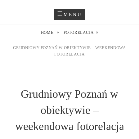
Skip
Blog O Fotografii
JUSTYNA EWA GROCHOWSKA
to
MENU
content
HOME
FOTORELACJA
GRUDNIOWY POZNAŃ W OBIEKTYWIE – WEEKENDOWA
FOTORELACJA
Grudniowy Poznań w
obiektywie –
weekendowa fotorelacja