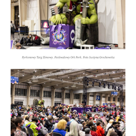
Pyrkonowy Targ Zimowy. Festiwalowy Ork Pork. Foto Justyna Grochowska