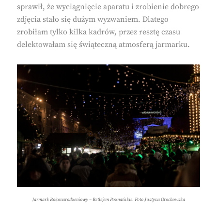
sprawił, że wyciągnięcie aparatu i zrobienie dobrego
zdjęcia stało się dużym wyzwaniem. Dlatego
zrobiłam tylko kilka kadrów, przez resztę czasu
delektowałam się świąteczną atmosferą jarmarku.
Jarmark Bożonarodzeniowy – Betlejem Poznańskie. Foto Justyna Grochowska