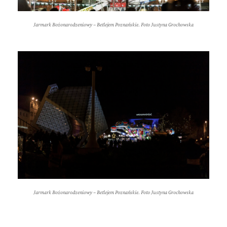
Jarmark Bożonarodzeniowy – Betlejem Poznańskie. Foto Justyna Grochowska
Jarmark Bożonarodzeniowy – Betlejem Poznańskie. Foto Justyna Grochowska