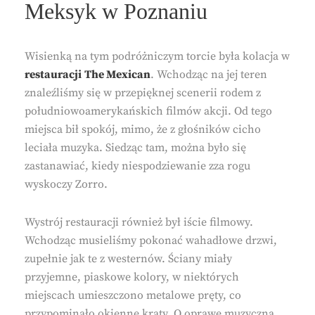
Meksyk w Poznaniu
Wisienką na tym podróżniczym torcie była kolacja w
restauracji
The Mexican
. Wchodząc na jej teren
znaleźliśmy się w przepięknej scenerii rodem z
południowoamerykańskich filmów akcji. Od tego
miejsca bił spokój, mimo, że z głośników cicho
leciała muzyka. Siedząc tam, można było się
zastanawiać, kiedy niespodziewanie zza rogu
wyskoczy Zorro.
Wystrój restauracji również był iście filmowy.
Wchodząc musieliśmy pokonać wahadłowe drzwi,
zupełnie jak te z westernów. Ściany miały
przyjemne, piaskowe kolory, w niektórych
miejscach umieszczono metalowe pręty, co
przypominało okienne kraty. O oprawę muzyczną