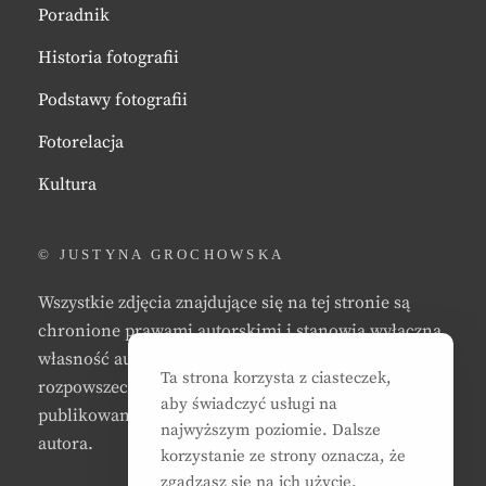
Poradnik
Historia fotografii
Podstawy fotografii
Fotorelacja
Kultura
© JUSTYNA GROCHOWSKA
Wszystkie zdjęcia znajdujące się na tej stronie są
chronione prawami autorskimi i stanowią wyłączną
własność autora strony. Zabrania się kopiowania,
Ta strona korzysta z ciasteczek,
rozpowszechniania, reprodukowania,
aby świadczyć usługi na
publikowania, i/lub modyfikowania zdjęć bez zgody
najwyższym poziomie. Dalsze
autora.
korzystanie ze strony oznacza, że
zgadzasz się na ich użycie.