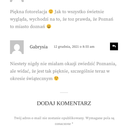
p
s
l
Piękna fotorelacja
Jak to wszystko świetnie
z
y
wygląda, wychodzi na to, że toz prawda, że Poznań
e
to miasto doznań
:
p
R
Gabrysia
12 grudnia, 2021 o 8:55 am
e
i
p
s
l
Niestety nigdy nie miałam okazji zwiedzić Poznania,
z
y
ale widać, że jest tak pięknie, szczególnie teraz w
e
okresie świątecznym
:
DODAJ KOMENTARZ
Twój adres e-mail nie zostanie opublikowany.
Wymagane pola są
oznaczone
*