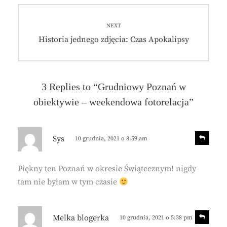
y
a
n
a
NEXT
-
e
Next
Historia jednego zdjęcia: Czas Apokalipsy
w
post:
a
-
g
r
o
3 Replies to “Grudniowy Poznań w
c
obiektywie – weekendowa fotorelacja”
h
o
w
s
p
k
R
Sys
10 grudnia, 2021 o 8:59 am
a
e
i
/
p
s
l
Piękny ten Poznań w okresie Świątecznym! nigdy
z
y
tam nie byłam w tym czasie
e
:
p
R
Melka blogerka
10 grudnia, 2021 o 5:38 pm
e
i