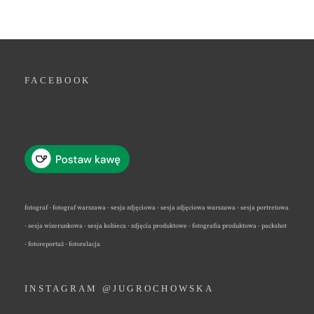
FACEBOOK
fotograf · fotograf warszawa · sesja zdjęciowa · sesja zdjęciowa warszawa · sesja portretowa
· sesja wizerunkowa · sesja kobieca · zdjęcia produktowe · fotografia produktowa · packshot
· fotoreportaż · fotorelacja
INSTAGRAM @JUGROCHOWSKA