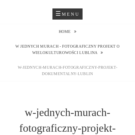
Skip
Blog O Fotografii
JUSTYNA EWA GROCHOWSKA
to
MENU
content
HOME
W JEDNYCH MURACH - FOTOGRAFICZNY PROJEKT O
WIELOKULTUROWOŚCI LUBLINA
W-JEDNYCH-MURACH-FOTOGRAFICZNY-PROJEKT-
DOKUMENTALNY-LUBLIN
w-jednych-murach-
fotograficzny-projekt-