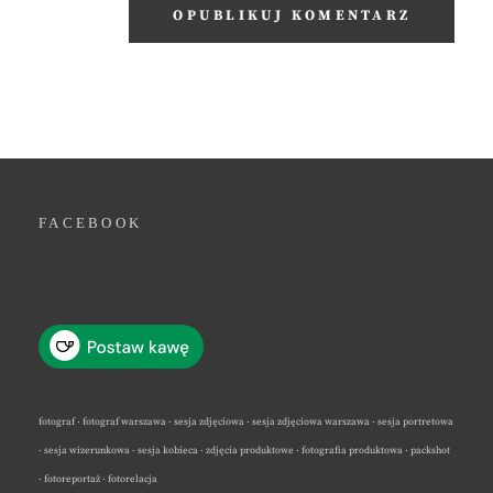
FACEBOOK
fotograf · fotograf warszawa · sesja zdjęciowa · sesja zdjęciowa warszawa · sesja portretowa
· sesja wizerunkowa · sesja kobieca · zdjęcia produktowe · fotografia produktowa · packshot
· fotoreportaż · fotorelacja