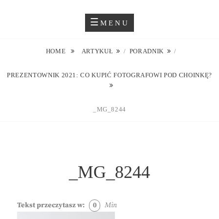
Skip
Blog O Fotografii
JUSTYNA EWA GROCHOWSKA
to
MENU
content
HOME
ARTYKUŁ
/
PORADNIK
/
PREZENTOWNIK 2021: CO KUPIĆ FOTOGRAFOWI POD CHOINKĘ?
_MG_8244
_MG_8244
Tekst przeczytasz w:
0
Min