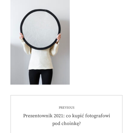
Nawigacja
PREVIOUS
wpisu
Previous
Prezentownik 2021: co kupić fotografowi
post:
pod choinkę?