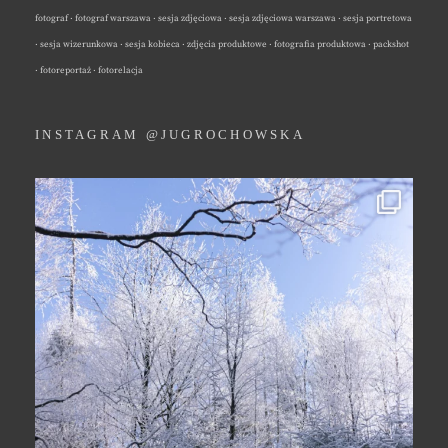
fotograf · fotograf warszawa · sesja zdjęciowa · sesja zdjęciowa warszawa · sesja portretowa
· sesja wizerunkowa · sesja kobieca · zdjęcia produktowe · fotografia produktowa · packshot
· fotoreportaż · fotorelacja
INSTAGRAM @JUGROCHOWSKA