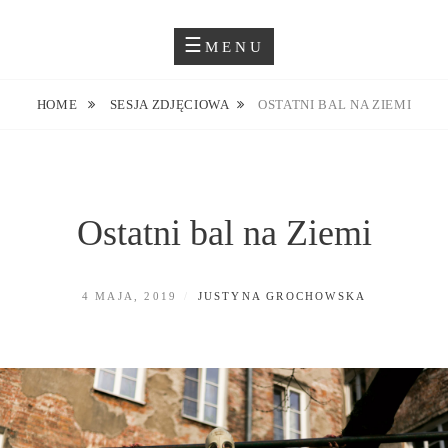
Skip
Blog O Fotografii
JUSTYNA EWA GROCHOWSKA
to
MENU
content
HOME
SESJA ZDJĘCIOWA
OSTATNI BAL NA ZIEMI
Ostatni bal na Ziemi
POSTED
BY
4 MAJA, 2019
JUSTYNA GROCHOWSKA
ON