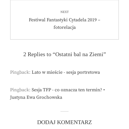
Nawigacja
wpisu
NEXT
Next
Festiwal Fantastyki Cytadela 2019 –
post:
fotorelacja
2 Replies to “Ostatni bal na Ziemi”
Pingback:
Lato w mieście - sesja portretowa
Pingback:
Sesja TFP - co oznacza ten termin? •
Justyna Ewa Grochowska
DODAJ KOMENTARZ