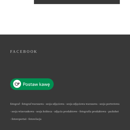
FACEBOOK
fotograf · fotograf warszawa · sesja zdjęciowa · sesja zdjęciowa warszawa · sesja portretowa
· sesja wizerunkowa · sesja kobieca · zdjęcia produktowe · fotografia produktowa · packshot
· fotoreportaż · fotorelacja