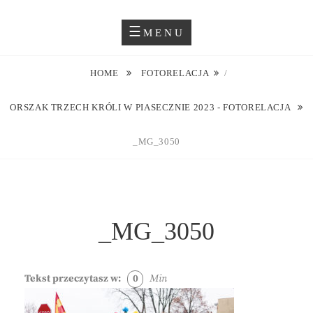
Skip
Blog O Fotografii
JUSTYNA EWA GROCHOWSKA
to
MENU
content
HOME
FOTORELACJA
/
ORSZAK TRZECH KRÓLI W PIASECZNIE 2023 - FOTORELACJA
_MG_3050
_MG_3050
Tekst przeczytasz w:
0
Min