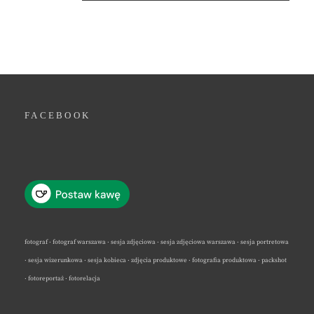
FACEBOOK
fotograf · fotograf warszawa · sesja zdjęciowa · sesja zdjęciowa warszawa · sesja portretowa
· sesja wizerunkowa · sesja kobieca · zdjęcia produktowe · fotografia produktowa · packshot
· fotoreportaż · fotorelacja