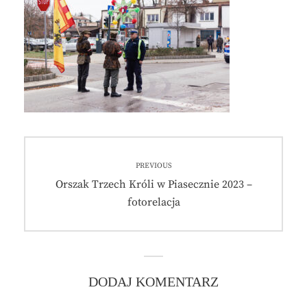
Nawigacja
PREVIOUS
wpisu
Previous
Orszak Trzech Króli w Piasecznie 2023 –
post:
fotorelacja
DODAJ KOMENTARZ