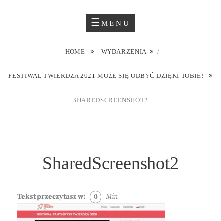
Skip
Blog O Fotografii
JUSTYNA EWA GROCHOWSKA
to
MENU
content
HOME
WYDARZENIA
/
FESTIWAL TWIERDZA 2021 MOŻE SIĘ ODBYĆ DZIĘKI TOBIE!
SHAREDSCREENSHOT2
SharedScreenshot2
Tekst przeczytasz w:
0
Min