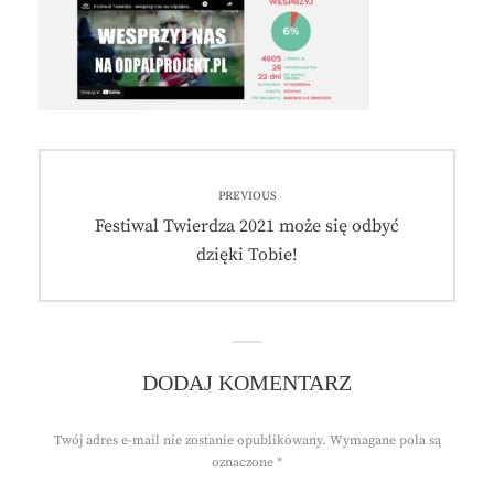
Nawigacja
PREVIOUS
wpisu
Previous
Festiwal Twierdza 2021 może się odbyć
post:
dzięki Tobie!
DODAJ KOMENTARZ
Twój adres e-mail nie zostanie opublikowany.
Wymagane pola są
oznaczone
*