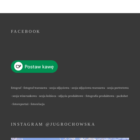
FACEBOOK
fotograf · fotograf warszawa · sesja zdjęciowa · sesja zdjęciowa warszawa · sesja portretowa
· sesja wizerunkowa · sesja kobieca · zdjęcia produktowe · fotografia produktowa · packshot
· fotoreportaż · fotorelacja
INSTAGRAM @JUGROCHOWSKA