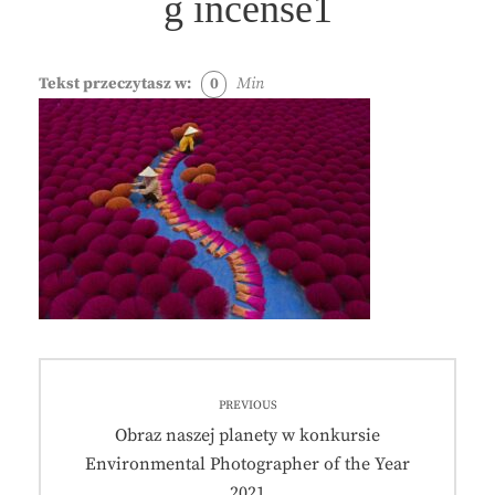
g incense1
Tekst przeczytasz w:
0
Min
Nawigacja
PREVIOUS
wpisu
Previous
Obraz naszej planety w konkursie
post:
Environmental Photographer of the Year
2021