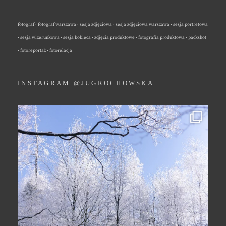
fotograf · fotograf warszawa · sesja zdjęciowa · sesja zdjęciowa warszawa · sesja portretowa
· sesja wizerunkowa · sesja kobieca · zdjęcia produktowe · fotografia produktowa · packshot
· fotoreportaż · fotorelacja
INSTAGRAM @JUGROCHOWSKA