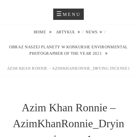
Skip
Blog O Fotografii
JUSTYNA EWA GROCHOWSKA
to
MENU
content
HOME
ARTYKUŁ
/
NEWS
/
OBRAZ NASZEJ PLANETY W KONKURSIE ENVIRONMENTAL
PHOTOGRAPHER OF THE YEAR 2021
AZIM KHAN RONNIE – AZIMKHANRONNIE_DRYING INCENSE1
Azim Khan Ronnie –
AzimKhanRonnie_Dryin