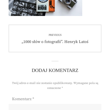
Nawigacja
PREVIOUS
wpisu
Previous
„1000 słów o fotografii”. Henryk Latoś
post:
DODAJ KOMENTARZ
Twój adres e-mail nie zostanie opublikowany.
Wymagane pola są
oznaczone
*
Komentarz
*