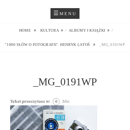
Skip
Blog O Fotografii
JUSTYNA EWA GROCHOWSKA
to
MENU
content
HOME
KULTURA
/
ALBUMY I KSIĄŻKI
/
"1000 SŁÓW O FOTOGRAFII". HENRYK LATOŚ
_MG_0191WP
_MG_0191WP
Tekst przeczytasz w:
0
Min