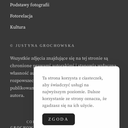
Podstawy fotografii
Fotorelacja
Kultura
© JUSTYNA GROCHOWSKA
Wszystkie zdjęcia znajdujące się na tej stronie są
chronione prawami autorskimi i stanowią wyłączną
własność autora strony. Zabrania się kopiowania,
Ta strona korzysta z ciasteczek,
rozpowszechniania, reprodukowania,
aby świadczyć usługi na
publikowania, i/lub modyfikowania zdjęć bez zgody
najwyższym poziomie. Dalsze
autora.
korzystanie ze strony oznacza, że
zgadzasz się na ich użycie.
ZGODA
COPYRIGHT © 2026
JUSTYNA EWA
GROCHOWSKA
. ALL RIGHTS RESERVED. | CLEAN