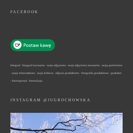
FACEBOOK
fotograf · fotograf warszawa · sesja zdjęciowa · sesja zdjęciowa warszawa · sesja portretowa
· sesja wizerunkowa · sesja kobieca · zdjęcia produktowe · fotografia produktowa · packshot
· fotoreportaż · fotorelacja
INSTAGRAM @JUGROCHOWSKA