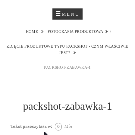
Skip
Blog O Fotografii
JUSTYNA EWA GROCHOWSKA
to
MENU
content
HOME
FOTOGRAFIA PRODUKTOWA
/
ZDJĘCIE PRODUKTOWE TYPU PACKSHOT - CZYM WŁAŚCIWIE
JEST?
PACKSHOT-ZABAWKA-1
packshot-zabawka-1
Tekst przeczytasz w:
0
Min