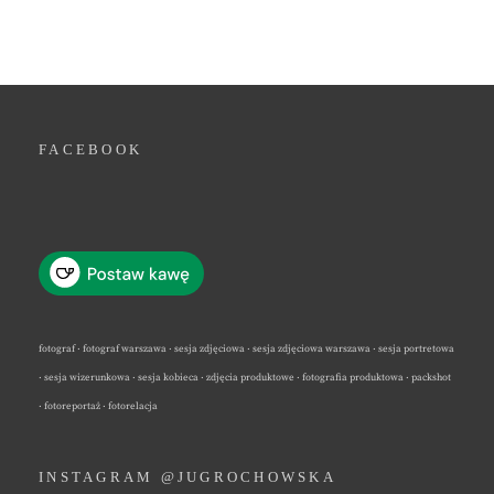
FACEBOOK
fotograf · fotograf warszawa · sesja zdjęciowa · sesja zdjęciowa warszawa · sesja portretowa
· sesja wizerunkowa · sesja kobieca · zdjęcia produktowe · fotografia produktowa · packshot
· fotoreportaż · fotorelacja
INSTAGRAM @JUGROCHOWSKA