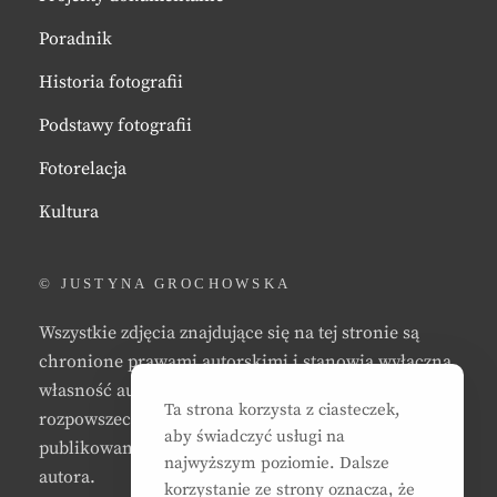
Poradnik
Historia fotografii
Podstawy fotografii
Fotorelacja
Kultura
© JUSTYNA GROCHOWSKA
Wszystkie zdjęcia znajdujące się na tej stronie są
chronione prawami autorskimi i stanowią wyłączną
własność autora strony. Zabrania się kopiowania,
Ta strona korzysta z ciasteczek,
rozpowszechniania, reprodukowania,
aby świadczyć usługi na
publikowania, i/lub modyfikowania zdjęć bez zgody
najwyższym poziomie. Dalsze
autora.
korzystanie ze strony oznacza, że