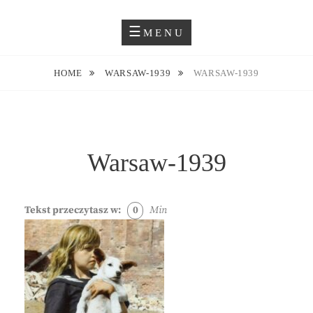
Skip
Blog O Fotografii
JUSTYNA EWA GROCHOWSKA
to
MENU
content
HOME
WARSAW-1939
WARSAW-1939
Warsaw-1939
Tekst przeczytasz w:
0
Min