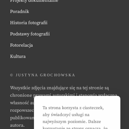
Projekty dokumentalne
Poradnik
Historia fotografii
Podstawy fotografii
Fotorelacja
Kultura
© JUSTYNA GROCHOWSKA
Wszystkie zdjęcia znajdujące się na tej stronie są
chronione prawami autorskimi i stanowią wyłączną
własność autora strony. Zabrania się kopiowania,
Ta strona korzysta z ciasteczek,
rozpowszechniania, reprodukowania,
aby świadczyć usługi na
publikowania, i/lub modyfikowania zdjęć bez zgody
najwyższym poziomie. Dalsze
autora.
korzystanie ze strony oznacza, że