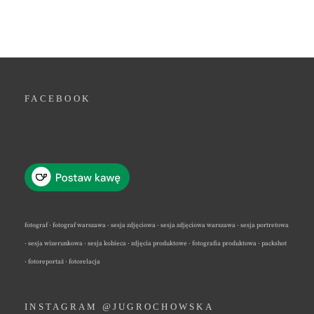
FACEBOOK
fotograf · fotograf warszawa · sesja zdjęciowa · sesja zdjęciowa warszawa · sesja portretowa
· sesja wizerunkowa · sesja kobieca · zdjęcia produktowe · fotografia produktowa · packshot
· fotoreportaż · fotorelacja
INSTAGRAM @JUGROCHOWSKA