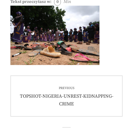
Tekst przeczytasz w:
0
Min
Nawigacja
PREVIOUS
wpisu
Previous
TOPSHOT-NIGERIA-UNREST-KIDNAPPING-
post:
CRIME