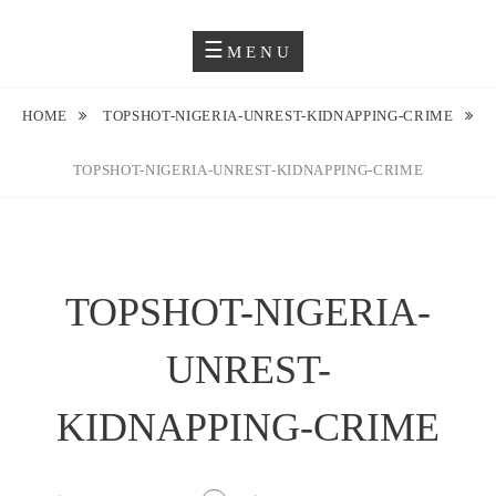
Skip
Blog O Fotografii
JUSTYNA EWA GROCHOWSKA
to
MENU
content
HOME
TOPSHOT-NIGERIA-UNREST-KIDNAPPING-CRIME
TOPSHOT-NIGERIA-UNREST-KIDNAPPING-CRIME
TOPSHOT-NIGERIA-
UNREST-
KIDNAPPING-CRIME