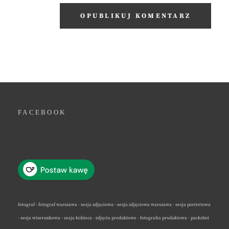
FACEBOOK
fotograf · fotograf warszawa · sesja zdjęciowa · sesja zdjęciowa warszawa · sesja portretowa
· sesja wizerunkowa · sesja kobieca · zdjęcia produktowe · fotografia produktowa · packshot