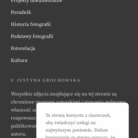
Projekty dokumentalne
Poradnik
Historia fotografii
Podstawy fotografii
Fotorelacja
Kultura
© JUSTYNA GROCHOWSKA
Wszystkie zdjęcia znajdujące się na tej stronie są
chronione prawami autorskimi i stanowią wyłączną
własność autora strony. Zabrania się kopiowania,
Ta strona korzysta z ciasteczek,
rozpowszechniania, reprodukowania,
aby świadczyć usługi na
publikowania, i/lub modyfikowania zdjęć bez zgody
najwyższym poziomie. Dalsze
autora.
korzystanie ze strony oznacza, że