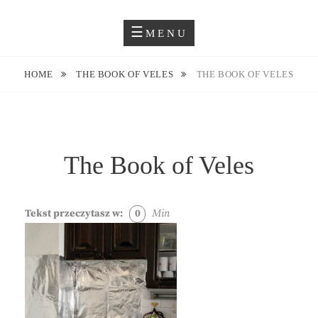
Skip
Blog O Fotografii
JUSTYNA EWA GROCHOWSKA
to
MENU
content
HOME
THE BOOK OF VELES
THE BOOK OF VELES
The Book of Veles
Tekst przeczytasz w:
0
Min