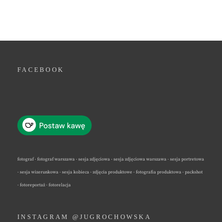
FACEBOOK
fotograf · fotograf warszawa · sesja zdjęciowa · sesja zdjęciowa warszawa · sesja portretowa
· sesja wizerunkowa · sesja kobieca · zdjęcia produktowe · fotografia produktowa · packshot
· fotoreportaż · fotorelacja
INSTAGRAM @JUGROCHOWSKA