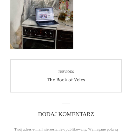
Nawigacja
PREVIOUS
wpisu
Previous
The Book of Veles
post:
DODAJ KOMENTARZ
Twój adres e-mail nie zostanie opublikowany.
Wymagane pola są