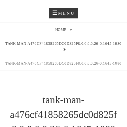
Skip
Blog O Fotografii
JUSTYNA EWA GROCHOWSKA
to
MENU
content
HOME
TANK-MAN-A476CF41858265DC0D825F8,0,0,0,0,26-0,1645-1080
TANK-MAN-A476CF41858265DC0D825F8,0,0,0,0,26-0,1645-1080
tank-man-
a476cf41858265dc0d825f