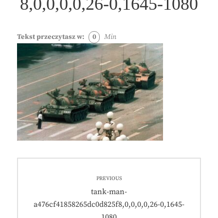
8,0,0,0,0,26-0,1645-1080
Tekst przeczytasz w:
0
Min
Nawigacja
PREVIOUS
wpisu
Previous
tank-man-
post:
a476cf41858265dc0d825f8,0,0,0,0,26-0,1645-
1080