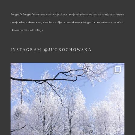
fotograf · fotograf warszawa · sesja zdjęciowa · sesja zdjęciowa warszawa · sesja portretowa
· sesja wizerunkowa · sesja kobieca · zdjęcia produktowe · fotografia produktowa · packshot
· fotoreportaż · fotorelacja
INSTAGRAM @JUGROCHOWSKA