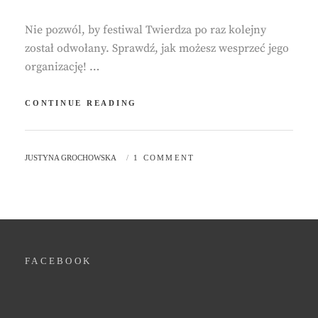
Nie pozwól, by festiwal Twierdza po raz kolejny
został odwołany. Sprawdź, jak możesz wesprzeć jego
organizację! …
FESTIWAL
CONTINUE READING
TWIERDZA
2021
MOŻE
BY
JUSTYNA GROCHOWSKA
1 COMMENT
SIĘ
ODBYĆ
DZIĘKI
TOBIE!
FACEBOOK