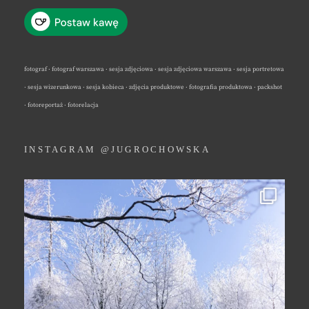
fotograf · fotograf warszawa · sesja zdjęciowa · sesja zdjęciowa warszawa · sesja portretowa
· sesja wizerunkowa · sesja kobieca · zdjęcia produktowe · fotografia produktowa · packshot
· fotoreportaż · fotorelacja
INSTAGRAM @JUGROCHOWSKA