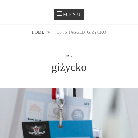
Skip
Blog O Fotografii
JUSTYNA EWA GROCHOWSKA
to
MENU
content
HOME
POSTS TAGGED
GIŻYCKO
TAG:
giżycko