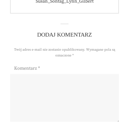
wpisu
Previous
Susan_Sontag_Lynn_Gilbert
post:
DODAJ KOMENTARZ
Twój adres e-mail nie zostanie opublikowany.
Wymagane pola są
oznaczone
*
Komentarz
*