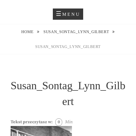
Skip
Blog O Fotografii
JUSTYNA EWA GROCHOWSKA
to
MENU
content
HOME
SUSAN_SONTAG_LYNN_GILBERT
SUSAN_SONTAG_LYNN_GILBERT
Susan_Sontag_Lynn_Gilb
ert
Tekst przeczytasz w:
0
Min