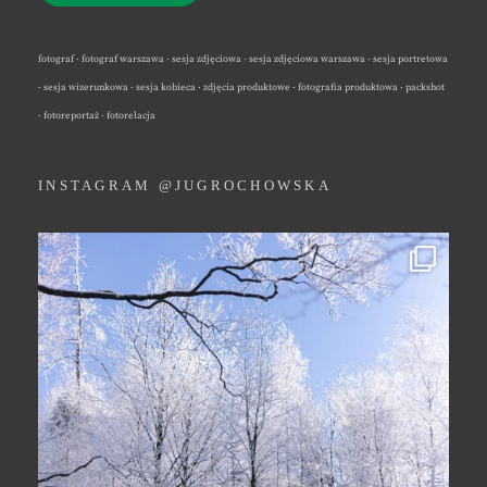
fotograf · fotograf warszawa · sesja zdjęciowa · sesja zdjęciowa warszawa · sesja portretowa
· sesja wizerunkowa · sesja kobieca · zdjęcia produktowe · fotografia produktowa · packshot
· fotoreportaż · fotorelacja
INSTAGRAM @JUGROCHOWSKA