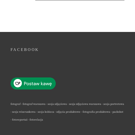
FACEBOOK
fotograf · fotograf warszawa · sesja zdjęciowa · sesja zdjęciowa warszawa · sesja portretowa
· sesja wizerunkowa · sesja kobieca · zdjęcia produktowe · fotografia produktowa · packshot
· fotoreportaż · fotorelacja