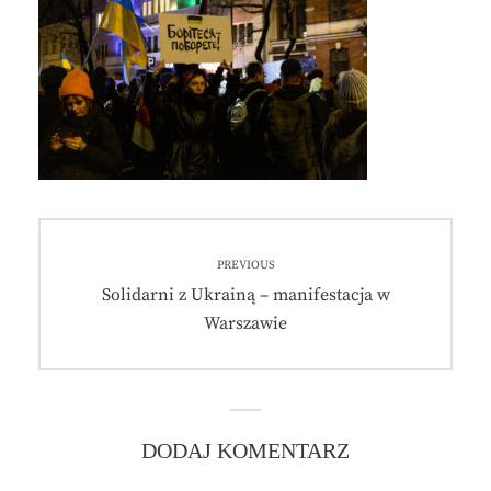
Nawigacja
PREVIOUS
wpisu
Previous
Solidarni z Ukrainą – manifestacja w
post:
Warszawie
DODAJ KOMENTARZ