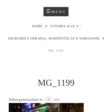
Skip
Blog O Fotografii
JUSTYNA EWA GROCHOWSKA
to
MENU
content
HOME
FOTORELACJA
/
SOLIDARNI Z UKRAINĄ - MANIFESTACJA W WARSZAWIE
MG_1199
MG_1199
Tekst przeczytasz w:
0
Min