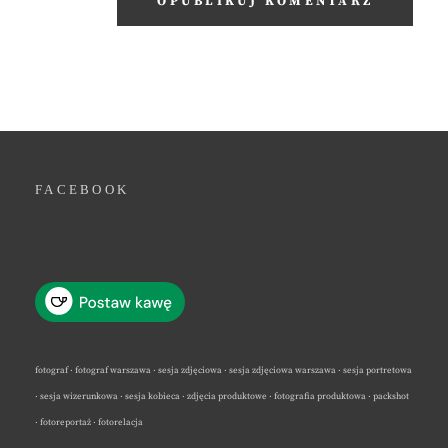
FACEBOOK
fotograf · fotograf warszawa · sesja zdjęciowa · sesja zdjęciowa warszawa · sesja portretowa
· sesja wizerunkowa · sesja kobieca · zdjęcia produktowe · fotografia produktowa · packshot
· fotoreportaż · fotorelacja