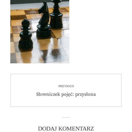
Nawigacja
PREVIOUS
wpisu
Previous
Słowniczek pojęć: przysłona
post:
DODAJ KOMENTARZ