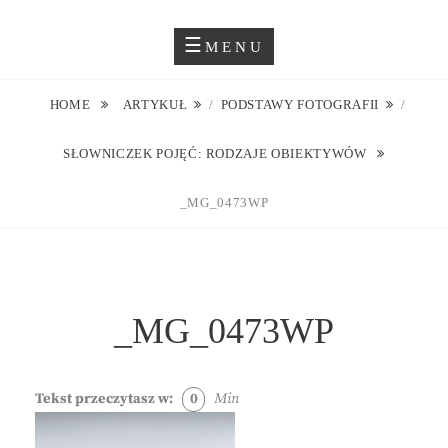
Skip
Blog O Fotografii
JUSTYNA EWA GROCHOWSKA
to
MENU
content
HOME
ARTYKUŁ
/
PODSTAWY FOTOGRAFII
/
SŁOWNICZEK POJĘĆ: RODZAJE OBIEKTYWÓW
_MG_0473WP
_MG_0473WP
Tekst przeczytasz w:
0
Min