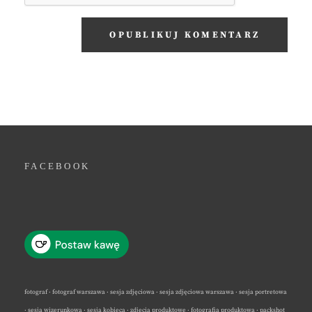
FACEBOOK
fotograf · fotograf warszawa · sesja zdjęciowa · sesja zdjęciowa warszawa · sesja portretowa
· sesja wizerunkowa · sesja kobieca · zdjęcia produktowe · fotografia produktowa · packshot