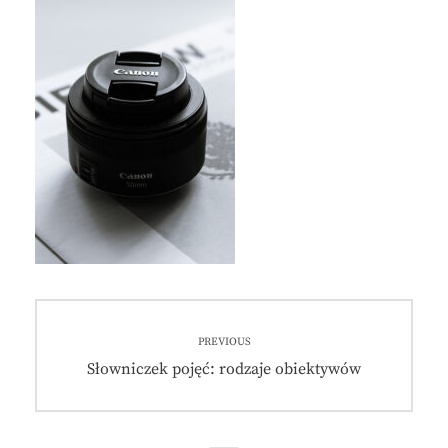
Nawigacja
PREVIOUS
wpisu
Previous
Słowniczek pojęć: rodzaje obiektywów
post: