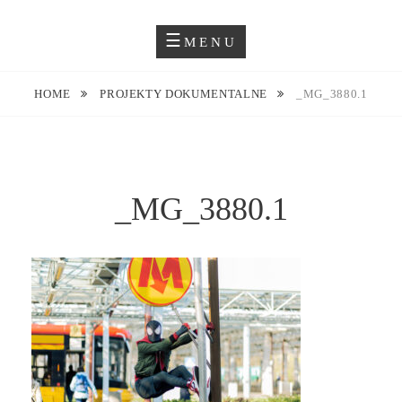
Skip
Blog O Fotografii
JUSTYNA EWA GROCHOWSKA
to
MENU
content
HOME
PROJEKTY DOKUMENTALNE
_MG_3880.1
_MG_3880.1