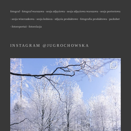
fotograf · fotograf warszawa · sesja zdjęciowa · sesja zdjęciowa warszawa · sesja portretowa
· sesja wizerunkowa · sesja kobieca · zdjęcia produktowe · fotografia produktowa · packshot
· fotoreportaż · fotorelacja
INSTAGRAM @JUGROCHOWSKA