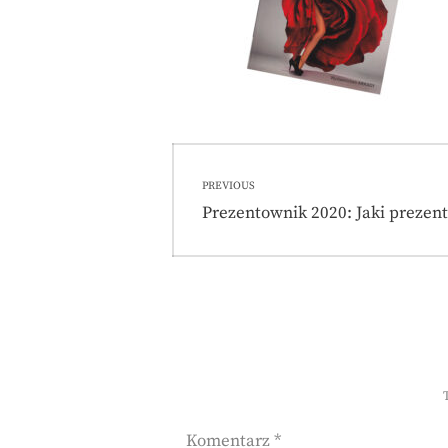
Nawigacja
PREVIOUS
wpisu
Previous
Prezentownik 2020: Jaki prezent
post:
Komentarz
*