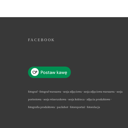
FACEBOOK
fotograf · fotograf warszawa · sesja zdjęciowa · sesja zdjęciowa warszawa · sesja
portretowa · sesja wizerunkowa · sesja kobieca · zdjęcia produktowe ·
fotografia produktowa · packshot · fotoreportaż · fotorelacja