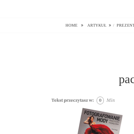
Skip
to
Blog O Fotografii
JUSTYNA EWA GROCHOWSKA
content
HOME
ARTYKUŁ
/
PREZENT
pa
Tekst przeczytasz w:
0
Min