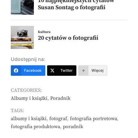
y
a
n
a
-
e
w
a
-
g
r
o
Udostępnij na:
c
h
o
Facebook
Twitter
Więcej
w
s
k
a
CATEGORIES:
/
Albumy i książki
,
Poradnik
TAGS:
albumy i książki
,
fotograf
,
fotografia portretowa
,
fotografia produktowa
,
poradnik