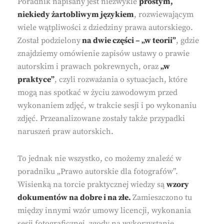
Poradnik napisany jest niezwykle
prostym,
niekiedy żartobliwym językiem
, rozwiewającym
wiele wątpliwości z dziedziny prawa autorskiego.
Został podzielony
na dwie części – „w teorii”
, gdzie
znajdziemy omówienie zapisów ustawy o prawie
autorskim i prawach pokrewnych, oraz
„w
praktyce”
, czyli rozważania o sytuacjach, które
mogą nas spotkać w życiu zawodowym przed
wykonaniem zdjęć, w trakcie sesji i po wykonaniu
zdjęć. Przeanalizowane zostały także przypadki
naruszeń praw autorskich.
To jednak nie wszystko, co możemy znaleźć w
poradniku „Prawo autorskie dla fotografów”.
Wisienką na torcie praktycznej wiedzy są
wzory
dokumentów na dobre i na złe.
Zamieszczono tu
między innymi wzór umowy licencji, wykonania
sesji fotograficznej, zgody na wykorzystanie