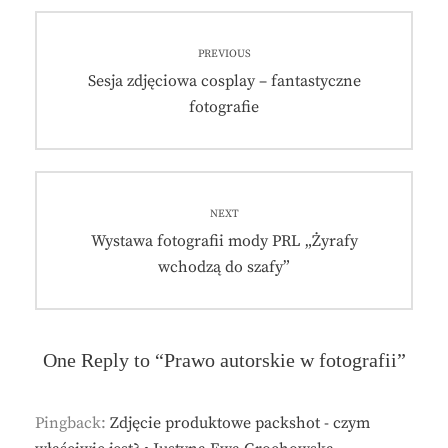
Nawigacja
PREVIOUS
wpisu
Previous
Sesja zdjęciowa cosplay – fantastyczne
post:
fotografie
NEXT
Next
Wystawa fotografii mody PRL „Żyrafy
post:
wchodzą do szafy”
One Reply to “Prawo autorskie w fotografii”
Pingback:
Zdjęcie produktowe packshot - czym