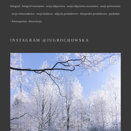
fotograf · fotograf warszawa · sesja zdjęciowa · sesja zdjęciowa warszawa · sesja portretowa
· sesja wizerunkowa · sesja kobieca · zdjęcia produktowe · fotografia produktowa · packshot
· fotoreportaż · fotorelacja
INSTAGRAM @JUGROCHOWSKA