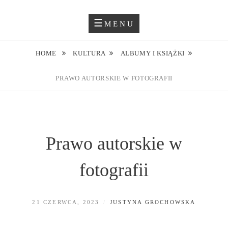
Skip
Blog O Fotografii
JUSTYNA EWA GROCHOWSKA
to
MENU
content
HOME
KULTURA
ALBUMY I KSIĄŻKI
PRAWO AUTORSKIE W FOTOGRAFII
Prawo autorskie w
fotografii
POSTED
BY
21 CZERWCA, 2023
JUSTYNA GROCHOWSKA
ON