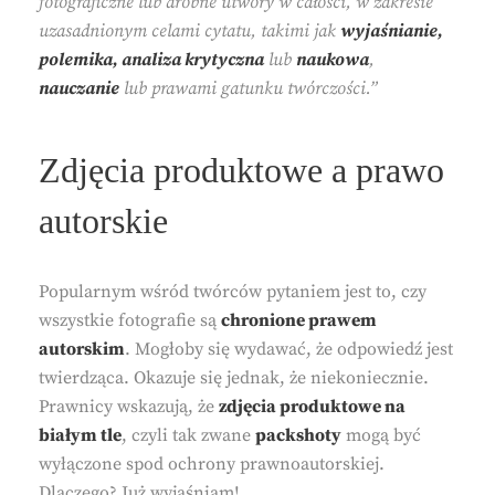
fotograficzne lub drobne utwory w całości, w zakresie
uzasadnionym celami cytatu, takimi jak
wyjaśnianie,
polemika, analiza krytyczna
lub
naukowa
,
nauczanie
lub prawami gatunku twórczości.”
Zdjęcia produktowe a prawo
autorskie
Popularnym wśród twórców pytaniem jest to, czy
wszystkie fotografie są
chronione prawem
autorskim
. Mogłoby się wydawać, że odpowiedź jest
twierdząca. Okazuje się jednak, że niekoniecznie.
Prawnicy wskazują, że
zdjęcia produktowe na
białym tle
, czyli tak zwane
packshoty
mogą być
wyłączone spod ochrony prawnoautorskiej.
Dlaczego? Już wyjaśniam!