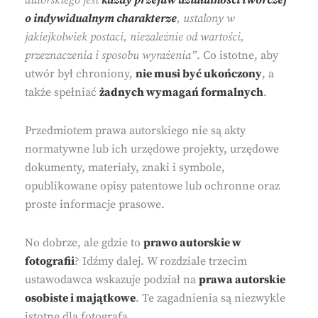
autorskiego jest
każdy przejaw działalności twórczej
o indywidualnym charakterze
, ustalony w
jakiejkolwiek postaci, niezależnie od wartości,
przeznaczenia i sposobu wyrażenia”
. Co istotne, aby
utwór był chroniony,
nie musi być ukończony
, a
także spełniać
żadnych wymagań formalnych
.
Przedmiotem prawa autorskiego nie są akty
normatywne lub ich urzędowe projekty, urzędowe
dokumenty, materiały, znaki i symbole,
opublikowane opisy patentowe lub ochronne oraz
proste informacje prasowe.
No dobrze, ale gdzie to
prawo autorskie w
fotografii
? Idźmy dalej. W rozdziale trzecim
ustawodawca wskazuje podział na
prawa autorskie
osobiste i majątkowe
. Te zagadnienia są niezwykle
istotne dla fotografa.