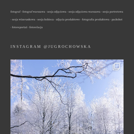
fotograf · fotograf warszawa · sesja zdjęciowa · sesja zdjęciowa warszawa · sesja portretowa
· sesja wizerunkowa · sesja kobieca · zdjęcia produktowe · fotografia produktowa · packshot
· fotoreportaż · fotorelacja
INSTAGRAM @JUGROCHOWSKA