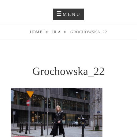
Skip
Blog O Fotografii
JUSTYNA EWA GROCHOWSKA
to
MENU
content
HOME
ULA
GROCHOWSKA_22
Grochowska_22