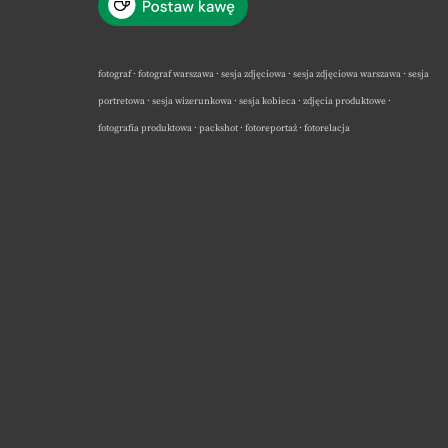
fotograf · fotograf warszawa · sesja zdjęciowa · sesja zdjęciowa warszawa · sesja
portretowa · sesja wizerunkowa · sesja kobieca · zdjęcia produktowe ·
fotografia produktowa · packshot · fotoreportaż · fotorelacja