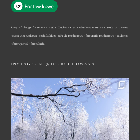
fotograf · fotograf warszawa · sesja zdjęciowa · sesja zdjęciowa warszawa · sesja portretowa
· sesja wizerunkowa · sesja kobieca · zdjęcia produktowe · fotografia produktowa · packshot
· fotoreportaż · fotorelacja
INSTAGRAM @JUGROCHOWSKA