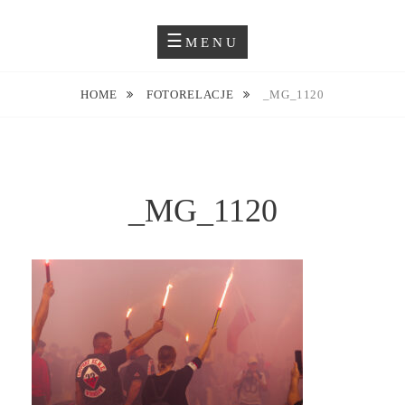
Skip
Blog O Fotografii
JUSTYNA EWA GROCHOWSKA
to
MENU
content
HOME
FOTORELACJE
_MG_1120
_MG_1120