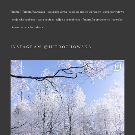
fotograf · fotograf warszawa · sesja zdjęciowa · sesja zdjęciowa warszawa · sesja portretowa
· sesja wizerunkowa · sesja kobieca · zdjęcia produktowe · fotografia produktowa · packshot
· fotoreportaż · fotorelacja
INSTAGRAM @JUGROCHOWSKA