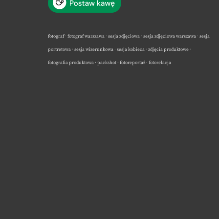
fotograf · fotograf warszawa · sesja zdjęciowa · sesja zdjęciowa warszawa · sesja
portretowa · sesja wizerunkowa · sesja kobieca · zdjęcia produktowe ·
fotografia produktowa · packshot · fotoreportaż · fotorelacja