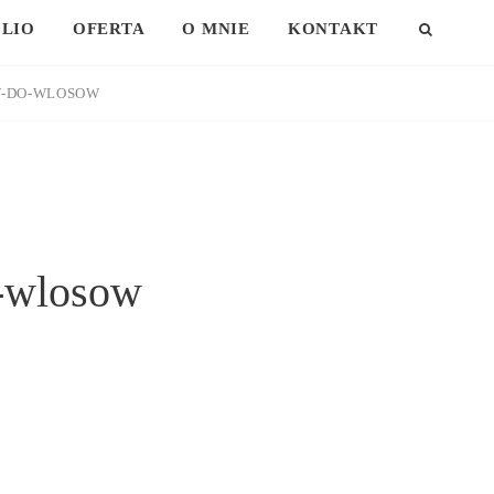
LIO
OFERTA
O MNIE
KONTAKT
SEAR
W-DO-WLOSOW
o-wlosow