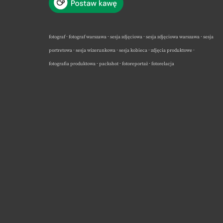
fotograf · fotograf warszawa · sesja zdjęciowa · sesja zdjęciowa warszawa · sesja
portretowa · sesja wizerunkowa · sesja kobieca · zdjęcia produktowe ·
fotografia produktowa · packshot · fotoreportaż · fotorelacja