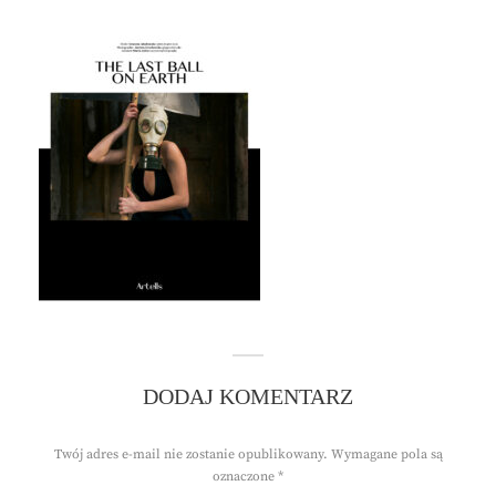
DODAJ KOMENTARZ
Twój adres e-mail nie zostanie opublikowany.
Wymagane pola są
oznaczone
*