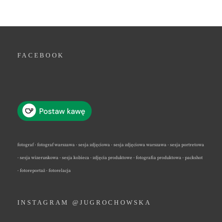
FACEBOOK
fotograf · fotograf warszawa · sesja zdjęciowa · sesja zdjęciowa warszawa · sesja portretowa
· sesja wizerunkowa · sesja kobieca · zdjęcia produktowe · fotografia produktowa · packshot
· fotoreportaż · fotorelacja
INSTAGRAM @JUGROCHOWSKA