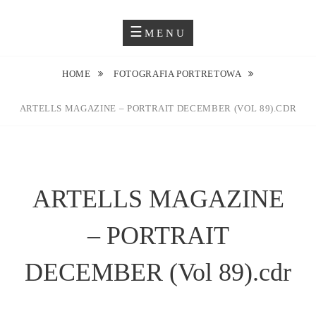
Skip
Blog O Fotografii
JUSTYNA EWA GROCHOWSKA
to
MENU
content
HOME
FOTOGRAFIA PORTRETOWA
ARTELLS MAGAZINE – PORTRAIT DECEMBER (VOL 89).CDR
ARTELLS MAGAZINE
– PORTRAIT
DECEMBER (Vol 89).cdr