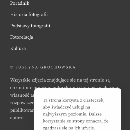
Poradnik
Historia fotografii
Podstawy fotografii
Fotorelacja
Kultura
© JUSTYNA GROCHOWSKA
Wszystkie zdjęcia znajdujące się na tej stronie są
chronione prawami autorskimi i stanowią wyłączną
własność autora strony. Zabrania się kopiowania,
Ta strona korzysta z ciasteczek,
rozpowszechniania, reprodukowania,
aby świadczyć usługi na
publikowania, i/lub modyfikowania zdjęć bez zgody
najwyższym poziomie. Dalsze
autora.
korzystanie ze strony oznacza, że
zgadzasz się na ich użycie.