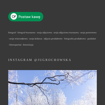
fotograf · fotograf warszawa · sesja zdjęciowa · sesja zdjęciowa warszawa · sesja portretowa
· sesja wizerunkowa · sesja kobieca · zdjęcia produktowe · fotografia produktowa · packshot
· fotoreportaż · fotorelacja
INSTAGRAM @JUGROCHOWSKA