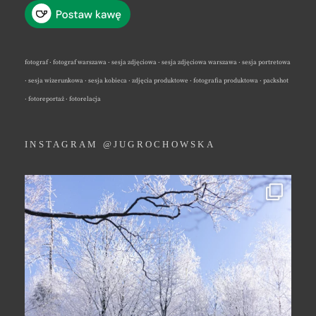
fotograf · fotograf warszawa · sesja zdjęciowa · sesja zdjęciowa warszawa · sesja portretowa
· sesja wizerunkowa · sesja kobieca · zdjęcia produktowe · fotografia produktowa · packshot
· fotoreportaż · fotorelacja
INSTAGRAM @JUGROCHOWSKA