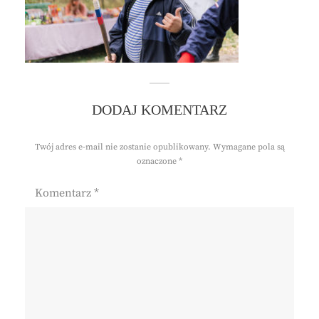
DODAJ KOMENTARZ
Twój adres e-mail nie zostanie opublikowany.
Wymagane pola są
oznaczone
*
Komentarz
*