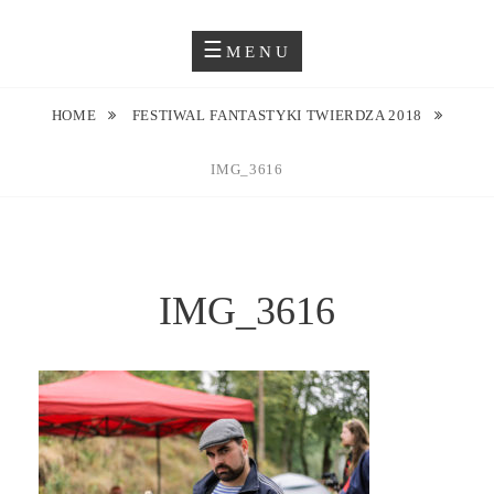
Skip
Blog O Fotografii
JUSTYNA EWA GROCHOWSKA
to
MENU
content
HOME
FESTIWAL FANTASTYKI TWIERDZA 2018
IMG_3616
IMG_3616