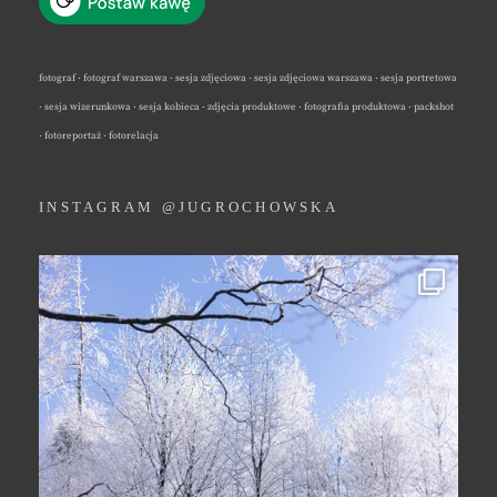
fotograf · fotograf warszawa · sesja zdjęciowa · sesja zdjęciowa warszawa · sesja portretowa
· sesja wizerunkowa · sesja kobieca · zdjęcia produktowe · fotografia produktowa · packshot
· fotoreportaż · fotorelacja
INSTAGRAM @JUGROCHOWSKA