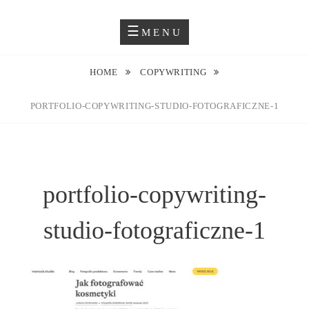
Skip
Blog O Fotografii
JUSTYNA EWA GROCHOWSKA
to
MENU
content
HOME
COPYWRITING
PORTFOLIO-COPYWRITING-STUDIO-FOTOGRAFICZNE-1
portfolio-copywriting-
studio-fotograficzne-1