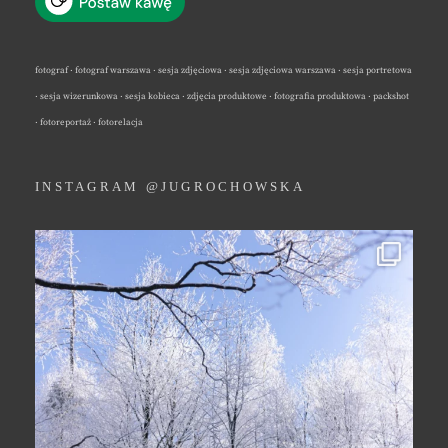
fotograf · fotograf warszawa · sesja zdjęciowa · sesja zdjęciowa warszawa · sesja portretowa
· sesja wizerunkowa · sesja kobieca · zdjęcia produktowe · fotografia produktowa · packshot
· fotoreportaż · fotorelacja
INSTAGRAM @JUGROCHOWSKA