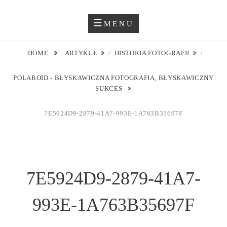
Skip
Blog O Fotografii
JUSTYNA EWA GROCHOWSKA
to
MENU
content
HOME
ARTYKUŁ
/
HISTORIA FOTOGRAFII
/
POLAROID - BŁYSKAWICZNA FOTOGRAFIA, BŁYSKAWICZNY
SUKCES
7E5924D9-2879-41A7-993E-1A763B35697F
7E5924D9-2879-41A7-
993E-1A763B35697F