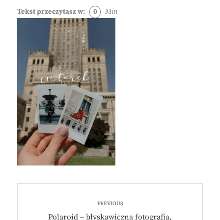
Tekst przeczytasz w:
0
Min
Nawigacja
PREVIOUS
wpisu
Previous
Polaroid – błyskawiczna fotografia,