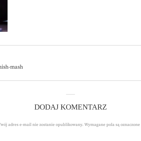
mish-mash
DODAJ KOMENTARZ
Twój adres e-mail nie zostanie opublikowany.
Wymagane pola są oznaczone