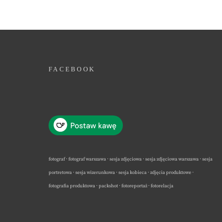
FACEBOOK
fotograf · fotograf warszawa · sesja zdjęciowa · sesja zdjęciowa warszawa · sesja
portretowa · sesja wizerunkowa · sesja kobieca · zdjęcia produktowe ·
fotografia produktowa · packshot · fotoreportaż · fotorelacja