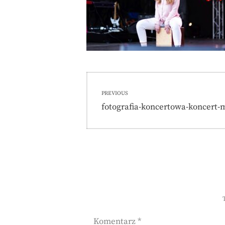
Nawigacja
PREVIOUS
wpisu
Previous
fotografia-koncertowa-koncert-
post:
Komentarz
*