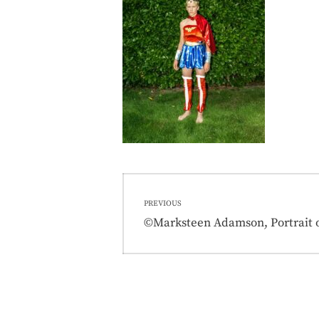
Nawigacja
PREVIOUS
wpisu
Previous
©Marksteen Adamson, Portrait of
post: