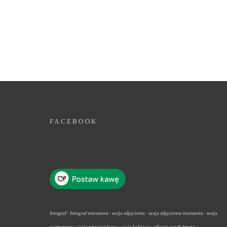
FACEBOOK
fotograf · fotograf warszawa · sesja zdjęciowa · sesja zdjęciowa warszawa · sesja