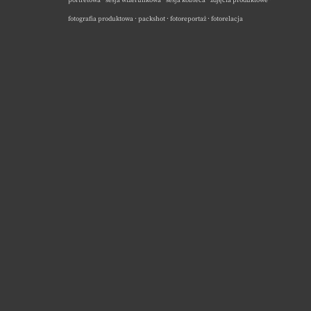
portretowa · sesja wizerunkowa · sesja kobieca · zdjęcia produktowe ·
fotografia produktowa · packshot · fotoreportaż · fotorelacja