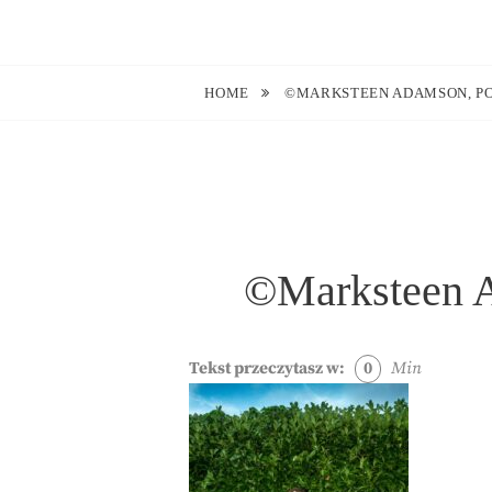
Skip
to
Blog O Fotografii
JUSTYNA EWA GROCHOWSKA
content
HOME
©MARKSTEEN ADAMSON, POR
©Marksteen Ad
Tekst przeczytasz w:
0
Min