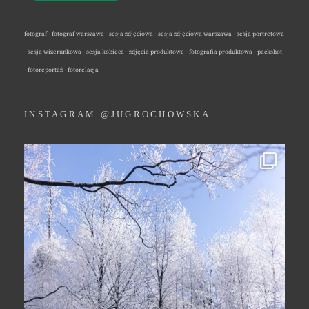
fotograf · fotograf warszawa · sesja zdjęciowa · sesja zdjęciowa warszawa · sesja portretowa
· sesja wizerunkowa · sesja kobieca · zdjęcia produktowe · fotografia produktowa · packshot
· fotoreportaż · fotorelacja
INSTAGRAM @JUGROCHOWSKA