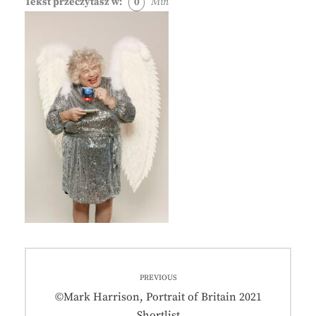
Tekst przeczytasz w:
0
Min
Nawigacja
PREVIOUS
wpisu
Previous
©Mark Harrison, Portrait of Britain 2021
post:
Shortlist