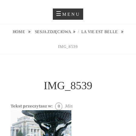
Skip
Blog O Fotografii
JUSTYNA EWA GROCHOWSKA
to
MENU
content
HOME
SESJA ZDJĘCIOWA
/
LA VIE EST BELLE
IMG_8539
IMG_8539
Tekst przeczytasz w:
0
Min