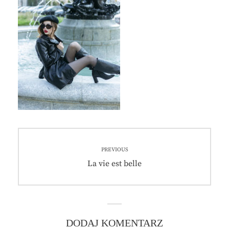
Nawigacja
PREVIOUS
wpisu
Previous
La vie est belle
post:
DODAJ KOMENTARZ