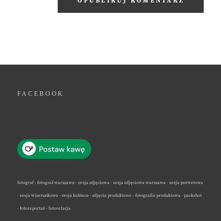
FACEBOOK
fotograf · fotograf warszawa · sesja zdjęciowa · sesja zdjęciowa warszawa · sesja portretowa
· sesja wizerunkowa · sesja kobieca · zdjęcia produktowe · fotografia produktowa · packshot
· fotoreportaż · fotorelacja