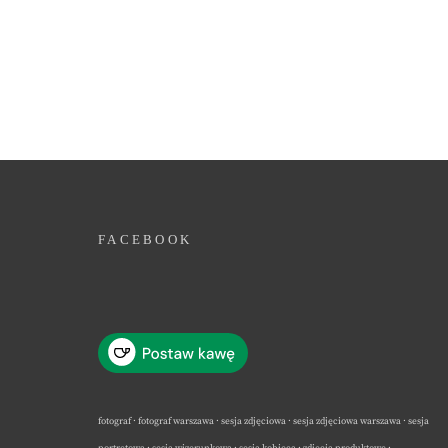
FACEBOOK
fotograf · fotograf warszawa · sesja zdjęciowa · sesja zdjęciowa warszawa · sesja