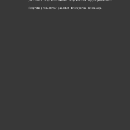
portretowa · sesja wizerunkowa · sesja kobieca · zdjęcia produktowe ·
fotografia produktowa · packshot · fotoreportaż · fotorelacja