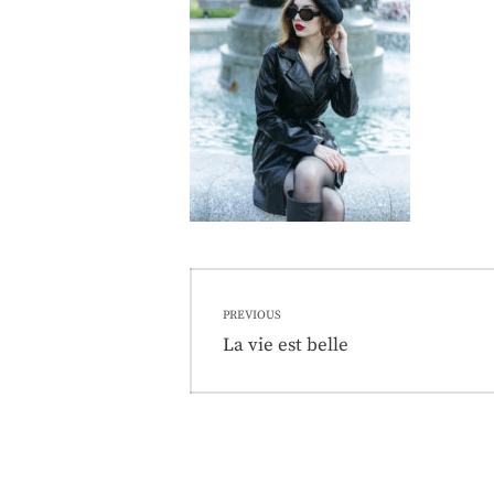
Nawigacja
PREVIOUS
wpisu
Previous
La vie est belle
post: