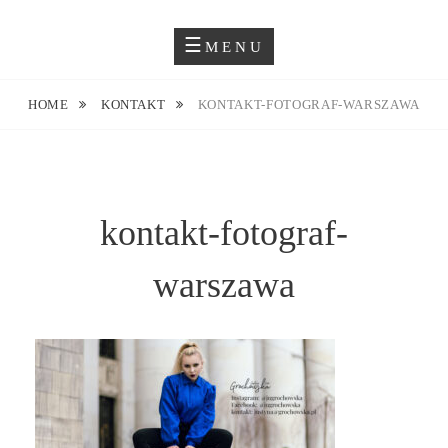
Skip
Blog O Fotografii
JUSTYNA EWA GROCHOWSKA
to
MENU
content
HOME
KONTAKT
KONTAKT-FOTOGRAF-WARSZAWA
kontakt-fotograf-
warszawa