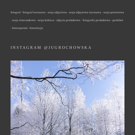
fotograf · fotograf warszawa · sesja zdjęciowa · sesja zdjęciowa warszawa · sesja portretowa
· sesja wizerunkowa · sesja kobieca · zdjęcia produktowe · fotografia produktowa · packshot
· fotoreportaż · fotorelacja
INSTAGRAM @JUGROCHOWSKA