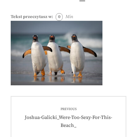
Tekst przeczytasz w:
0
Min
Nawigacja
PREVIOUS
wpisu
Previous
Joshua-Galicki_Were-Too-Sexy-For-This-
post:
Beach_