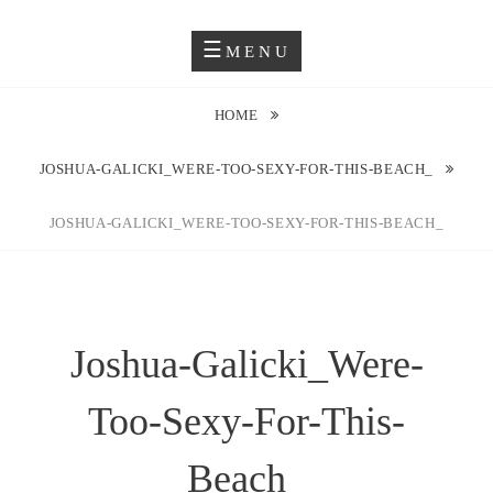
Skip
Blog O Fotografii
JUSTYNA EWA GROCHOWSKA
to
MENU
content
HOME
JOSHUA-GALICKI_WERE-TOO-SEXY-FOR-THIS-BEACH_
JOSHUA-GALICKI_WERE-TOO-SEXY-FOR-THIS-BEACH_
Joshua-Galicki_Were-
Too-Sexy-For-This-
Beach_