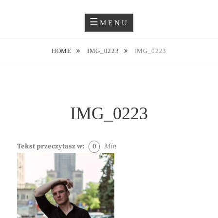
Skip
Blog O Fotografii
JUSTYNA EWA GROCHOWSKA
to
MENU
content
HOME
IMG_0223
IMG_0223
IMG_0223
Tekst przeczytasz w:
0
Min