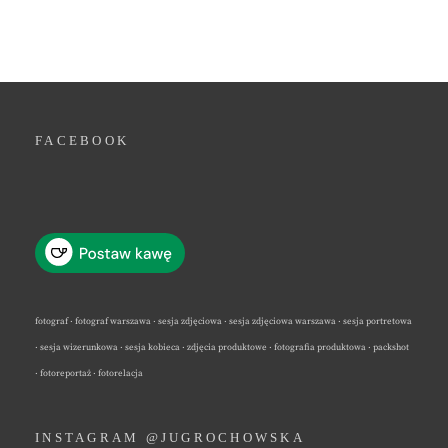
FACEBOOK
fotograf · fotograf warszawa · sesja zdjęciowa · sesja zdjęciowa warszawa · sesja portretowa
· sesja wizerunkowa · sesja kobieca · zdjęcia produktowe · fotografia produktowa · packshot
· fotoreportaż · fotorelacja
INSTAGRAM @JUGROCHOWSKA