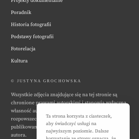
Projekty dokumentalne
Poradnik
Historia fotografii
Podstawy fotografii
Fotorelacja
Kultura
© JUSTYNA GROCHOWSKA
Wszystkie zdjęcia znajdujące się na tej stronie są
chronione prawami autorskimi i stanowią wyłączną
własność autora strony. Zabrania się kopiowania,
Ta strona korzysta z ciasteczek,
rozpowszechniania, reprodukowania,
aby świadczyć usługi na
publikowania, i/lub modyfikowania zdjęć bez zgody
najwyższym poziomie. Dalsze
autora.
korzystanie ze strony oznacza, że