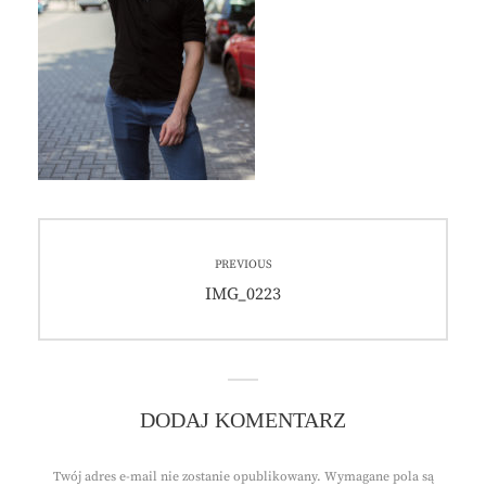
Nawigacja
PREVIOUS
wpisu
Previous
IMG_0223
post:
DODAJ KOMENTARZ
Twój adres e-mail nie zostanie opublikowany.
Wymagane pola są