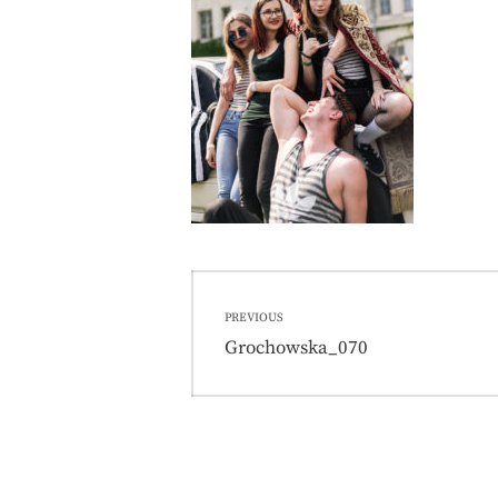
Nawigacja
PREVIOUS
wpisu
Previous
Grochowska_070
post: