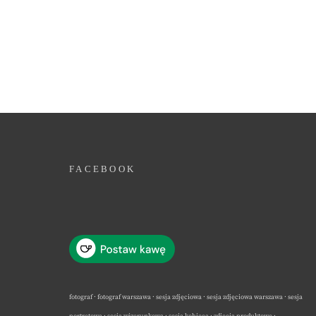
FACEBOOK
fotograf · fotograf warszawa · sesja zdjęciowa · sesja zdjęciowa warszawa · sesja