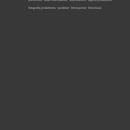
portretowa · sesja wizerunkowa · sesja kobieca · zdjęcia produktowe ·
fotografia produktowa · packshot · fotoreportaż · fotorelacja