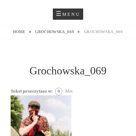
Skip
Blog O Fotografii
JUSTYNA EWA GROCHOWSKA
to
MENU
content
HOME
GROCHOWSKA_069
GROCHOWSKA_069
Grochowska_069
Tekst przeczytasz w:
0
Min