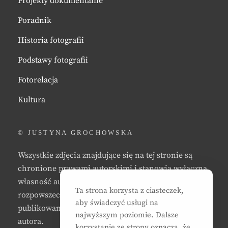
Projekty dokumentalne
Poradnik
Historia fotografii
Podstawy fotografii
Fotorelacja
Kultura
© JUSTYNA GROCHOWSKA
Wszystkie zdjęcia znajdujące się na tej stronie są
chronione prawami autorskimi i stanowią wyłączną
własność autora strony. Zabrania się kopiowania,
Ta strona korzysta z ciasteczek,
rozpowszechniania, reprodukowania,
aby świadczyć usługi na
publikowania, i/lub modyfikowania zdjęć bez zgody
najwyższym poziomie. Dalsze
autora.
korzystanie ze strony oznacza, że