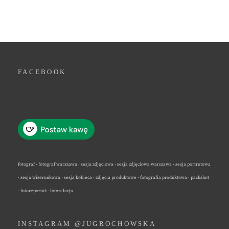
FACEBOOK
fotograf · fotograf warszawa · sesja zdjęciowa · sesja zdjęciowa warszawa · sesja portretowa
· sesja wizerunkowa · sesja kobieca · zdjęcia produktowe · fotografia produktowa · packshot
· fotoreportaż · fotorelacja
INSTAGRAM @JUGROCHOWSKA