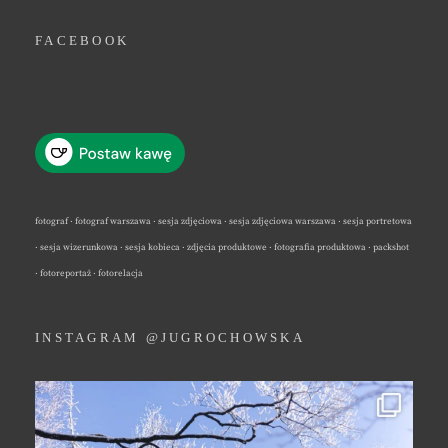
FACEBOOK
fotograf · fotograf warszawa · sesja zdjęciowa · sesja zdjęciowa warszawa · sesja portretowa
· sesja wizerunkowa · sesja kobieca · zdjęcia produktowe · fotografia produktowa · packshot
· fotoreportaż · fotorelacja
INSTAGRAM @JUGROCHOWSKA