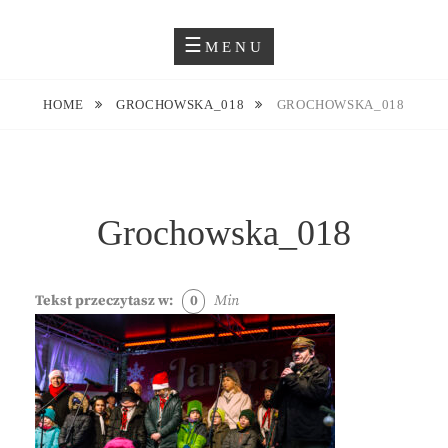
Skip
Blog O Fotografii
JUSTYNA EWA GROCHOWSKA
to
MENU
content
HOME
GROCHOWSKA_018
GROCHOWSKA_018
Grochowska_018
Tekst przeczytasz w:
0
Min