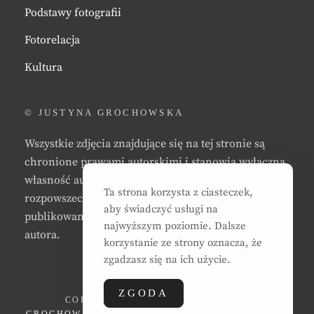
Podstawy fotografii
Fotorelacja
Kultura
© JUSTYNA GROCHOWSKA
Wszystkie zdjęcia znajdujące się na tej stronie są
chronione prawami autorskimi i stanowią wyłączną
własność autora strony. Zabrania się kopiowania,
Ta strona korzysta z ciasteczek,
rozpowszechniania, reprodukowania,
aby świadczyć usługi na
publikowania, i/lub modyfikowania zdjęć bez zgody
najwyższym poziomie. Dalsze
autora.
korzystanie ze strony oznacza, że
zgadzasz się na ich użycie.
ZGODA
COPYRIGHT © 2026
JUSTYNA EWA
GROCHOWSKA
. ALL RIGHTS RESERVED. | CLEAN