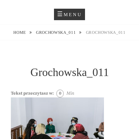
Skip
Blog O Fotografii
JUSTYNA EWA GROCHOWSKA
to
MENU
content
HOME
GROCHOWSKA_011
GROCHOWSKA_011
Grochowska_011
Tekst przeczytasz w:
0
Min