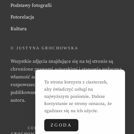
Podstawy fotografii
Fotorelacja
Kultura
© JUSTYNA GROCHOWSKA
Wszystkie zdjęcia znajdujące się na tej stronie są
chronione prawami autorskimi i stanowią wyłączną
własność autora strony. Zabrania się kopiowania,
Ta strona korzysta z ciasteczek,
rozpowszechniania, reprodukowania,
aby świadczyć usługi na
publikowania, i/lub modyfikowania zdjęć bez zgody
najwyższym poziomie. Dalsze
autora.
korzystanie ze strony oznacza, że
zgadzasz się na ich użycie.
ZGODA
COPYRIGHT © 2026
JUSTYNA EWA
GROCHOWSKA
. ALL RIGHTS RESERVED. | CLEAN