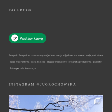
FACEBOOK
fotograf · fotograf warszawa · sesja zdjęciowa · sesja zdjęciowa warszawa · sesja portretowa
· sesja wizerunkowa · sesja kobieca · zdjęcia produktowe · fotografia produktowa · packshot
· fotoreportaż · fotorelacja
INSTAGRAM @JUGROCHOWSKA