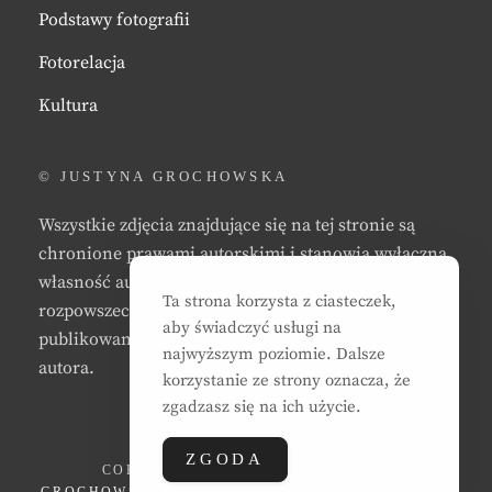
Podstawy fotografii
Fotorelacja
Kultura
© JUSTYNA GROCHOWSKA
Wszystkie zdjęcia znajdujące się na tej stronie są
chronione prawami autorskimi i stanowią wyłączną
własność autora strony. Zabrania się kopiowania,
Ta strona korzysta z ciasteczek,
rozpowszechniania, reprodukowania,
aby świadczyć usługi na
publikowania, i/lub modyfikowania zdjęć bez zgody
najwyższym poziomie. Dalsze
autora.
korzystanie ze strony oznacza, że
zgadzasz się na ich użycie.
ZGODA
COPYRIGHT © 2026
JUSTYNA EWA
GROCHOWSKA
. ALL RIGHTS RESERVED. | CLEAN