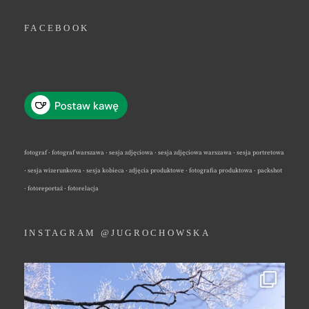
FACEBOOK
fotograf · fotograf warszawa · sesja zdjęciowa · sesja zdjęciowa warszawa · sesja portretowa
· sesja wizerunkowa · sesja kobieca · zdjęcia produktowe · fotografia produktowa · packshot
· fotoreportaż · fotorelacja
INSTAGRAM @JUGROCHOWSKA