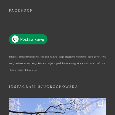
FACEBOOK
fotograf · fotograf warszawa · sesja zdjęciowa · sesja zdjęciowa warszawa · sesja portretowa
· sesja wizerunkowa · sesja kobieca · zdjęcia produktowe · fotografia produktowa · packshot
· fotoreportaż · fotorelacja
INSTAGRAM @JUGROCHOWSKA