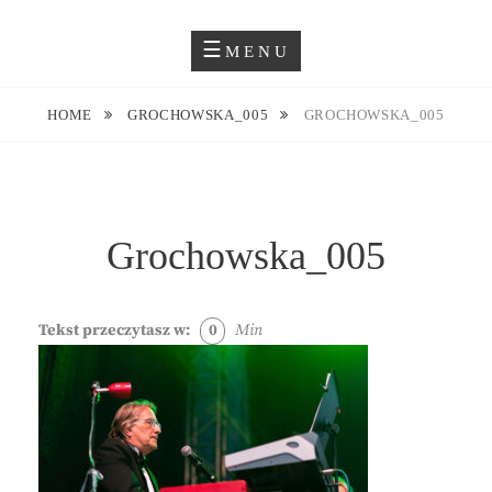
Skip
Blog O Fotografii
JUSTYNA EWA GROCHOWSKA
to
MENU
content
HOME
GROCHOWSKA_005
GROCHOWSKA_005
Grochowska_005
Tekst przeczytasz w:
0
Min