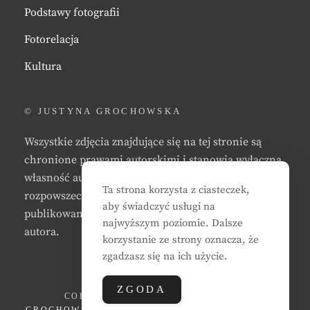
Podstawy fotografii
Fotorelacja
Kultura
© JUSTYNA GROCHOWSKA
Wszystkie zdjęcia znajdujące się na tej stronie są
chronione prawami autorskimi i stanowią wyłączną
własność autora strony. Zabrania się kopiowania,
Ta strona korzysta z ciasteczek,
rozpowszechniania, reprodukowania,
aby świadczyć usługi na
publikowania, i/lub modyfikowania zdjęć bez zgody
najwyższym poziomie. Dalsze
autora.
korzystanie ze strony oznacza, że
zgadzasz się na ich użycie.
ZGODA
COPYRIGHT © 2026
JUSTYNA EWA
GROCHOWSKA
. ALL RIGHTS RESERVED. | CLEAN